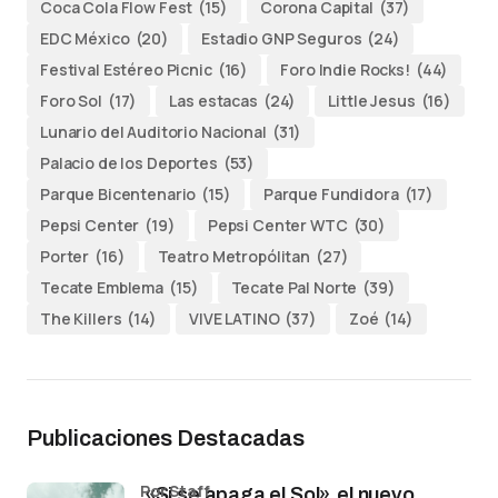
Coca Cola Flow Fest
(15)
Corona Capital
(37)
EDC México
(20)
Estadio GNP Seguros
(24)
Festival Estéreo Picnic
(16)
Foro Indie Rocks!
(44)
Foro Sol
(17)
Las estacas
(24)
Little Jesus
(16)
Lunario del Auditorio Nacional
(31)
Palacio de los Deportes
(53)
Parque Bicentenario
(15)
Parque Fundidora
(17)
Pepsi Center
(19)
Pepsi Center WTC
(30)
Porter
(16)
Teatro Metropólitan
(27)
Tecate Emblema
(15)
Tecate Pal Norte
(39)
The Killers
(14)
VIVE LATINO
(37)
Zoé
(14)
Publicaciones Destacadas
por Staff
«Si se apaga el Sol»,el nuevo