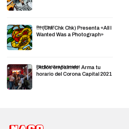
por Staff
!!! (Chk Chk Chk) Presenta «All I
Wanted Was a Photograph»
por Arantxa Alvarado
¡Adiós empalmes! Arma tu
horario del Corona Capital 2021