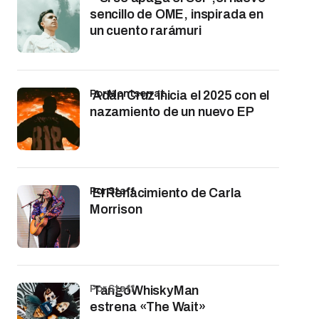
sencillo de OME, inspirada en
un cuento rarámuri
por Montserrat
Adán Cruz inicia el 2025 con el
nazamiento de un nuevo EP
por Staff
El Renacimiento de Carla
Morrison
por Staff
TangoWhiskyMan
estrena «The Wait»