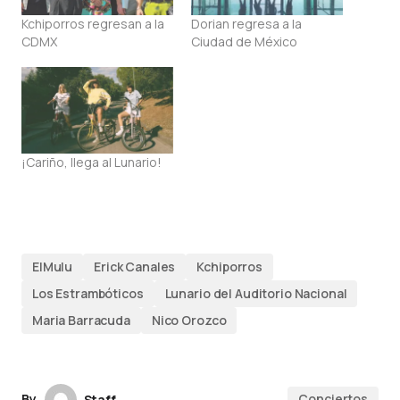
Kchiporros regresan a la
Dorian regresa a la
CDMX
Ciudad de México
¡Cariño, llega al Lunario!
ElMulu
Erick Canales
Kchiporros
Los Estrambóticos
Lunario del Auditorio Nacional
Maria Barracuda
Nico Orozco
By
Conciertos
Staff