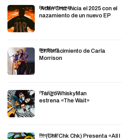
por Montserrat
Adán Cruz inicia el 2025 con el
nazamiento de un nuevo EP
por Staff
El Renacimiento de Carla
Morrison
por Staff
TangoWhiskyMan
estrena «The Wait»
por Staff
!!! (Chk Chk Chk) Presenta «All I