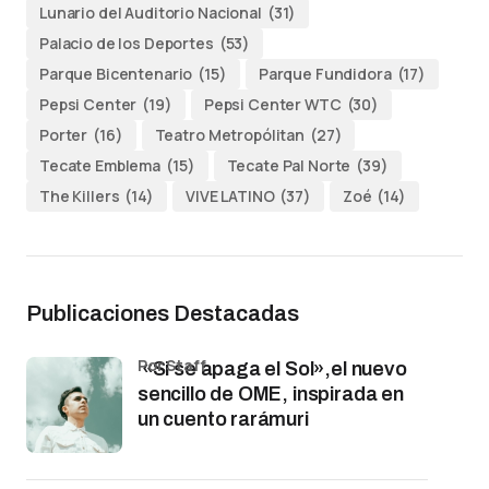
Lunario del Auditorio Nacional
(31)
Palacio de los Deportes
(53)
Parque Bicentenario
(15)
Parque Fundidora
(17)
Pepsi Center
(19)
Pepsi Center WTC
(30)
Porter
(16)
Teatro Metropólitan
(27)
Tecate Emblema
(15)
Tecate Pal Norte
(39)
The Killers
(14)
VIVE LATINO
(37)
Zoé
(14)
Publicaciones Destacadas
por Staff
«Si se apaga el Sol»,el nuevo
sencillo de OME, inspirada en
un cuento rarámuri