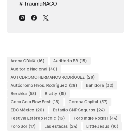
#TraumaNACO
Arena CDMX
(16)
Auditorio BB
(15)
Auditorio Nacional
(40)
AUTODROMO HERMANOS RODRÍGUEZ
(28)
Autódromo Hnos. Rodríguez
(29)
Bahidorá
(32)
Bershka
(58)
Bratty
(15)
Coca Cola Flow Fest
(15)
Corona Capital
(37)
EDC México
(20)
Estadio GNP Seguros
(24)
Festival Estéreo Picnic
(16)
Foro Indie Rocks!
(44)
Foro Sol
(17)
Las estacas
(24)
Little Jesus
(16)