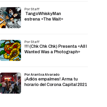
por Staff
TangoWhiskyMan
estrena «The Wait»
por Staff
!!! (Chk Chk Chk) Presenta «All I
Wanted Was a Photograph»
por Arantxa Alvarado
¡Adiós empalmes! Arma tu
horario del Corona Capital 2021