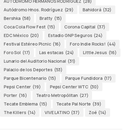
AUTODROMO HERMANOS RODRÍGUEZ
(28)
Autódromo Hnos. Rodríguez
(29)
Bahidorá
(32)
Bershka
(58)
Bratty
(15)
Coca Cola Flow Fest
(15)
Corona Capital
(37)
EDC México
(20)
Estadio GNP Seguros
(24)
Festival Estéreo Picnic
(16)
Foro Indie Rocks!
(44)
Foro Sol
(17)
Las estacas
(24)
Little Jesus
(16)
Lunario del Auditorio Nacional
(31)
Palacio de los Deportes
(53)
Parque Bicentenario
(15)
Parque Fundidora
(17)
Pepsi Center
(19)
Pepsi Center WTC
(30)
Porter
(16)
Teatro Metropólitan
(27)
Tecate Emblema
(15)
Tecate Pal Norte
(39)
The Killers
(14)
VIVE LATINO
(37)
Zoé
(14)