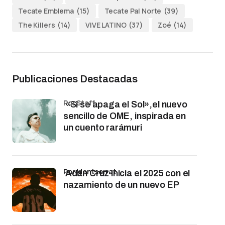
Tecate Emblema
(15)
Tecate Pal Norte
(39)
The Killers
(14)
VIVE LATINO
(37)
Zoé
(14)
Publicaciones Destacadas
por Staff
«Si se apaga el Sol»,el nuevo
sencillo de OME, inspirada en
un cuento rarámuri
por Montserrat
Adán Cruz inicia el 2025 con el
nazamiento de un nuevo EP