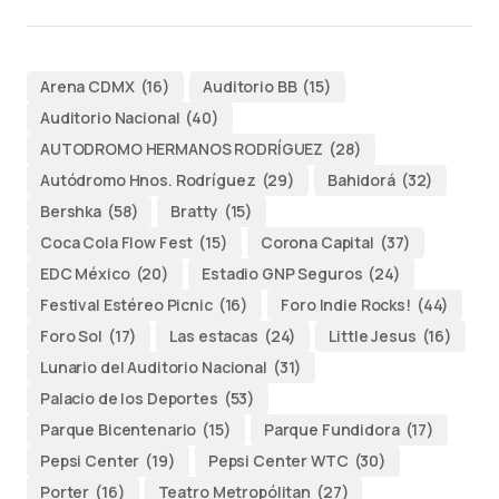
Arena CDMX
(16)
Auditorio BB
(15)
Auditorio Nacional
(40)
AUTODROMO HERMANOS RODRÍGUEZ
(28)
Autódromo Hnos. Rodríguez
(29)
Bahidorá
(32)
Bershka
(58)
Bratty
(15)
Coca Cola Flow Fest
(15)
Corona Capital
(37)
EDC México
(20)
Estadio GNP Seguros
(24)
Festival Estéreo Picnic
(16)
Foro Indie Rocks!
(44)
Foro Sol
(17)
Las estacas
(24)
Little Jesus
(16)
Lunario del Auditorio Nacional
(31)
Palacio de los Deportes
(53)
Parque Bicentenario
(15)
Parque Fundidora
(17)
Pepsi Center
(19)
Pepsi Center WTC
(30)
Porter
(16)
Teatro Metropólitan
(27)