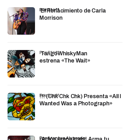
por Staff
El Renacimiento de Carla
Morrison
por Staff
TangoWhiskyMan
estrena «The Wait»
por Staff
!!! (Chk Chk Chk) Presenta «All I
Wanted Was a Photograph»
por Arantxa Alvarado
¡Adiós empalmes! Arma tu