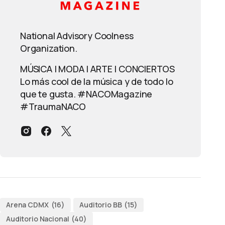
National Advisory Coolness
Organization.
MÚSICA | MODA | ARTE | CONCIERTOS
Lo más cool de la música y de todo lo
que te gusta. #NACOMagazine
#TraumaNACO
Arena CDMX
(16)
Auditorio BB
(15)
Auditorio Nacional
(40)