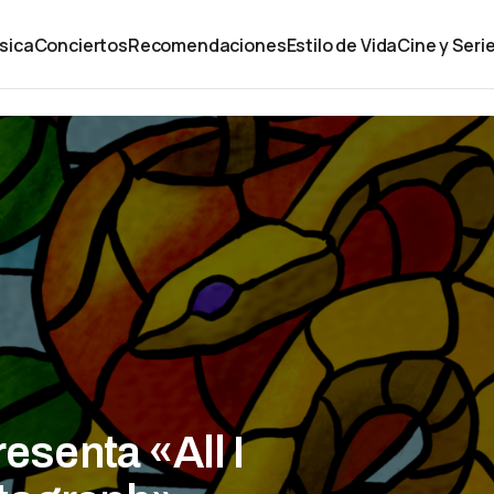
sica
Conciertos
Recomendaciones
Estilo de Vida
Cine y Seri
resenta «All I