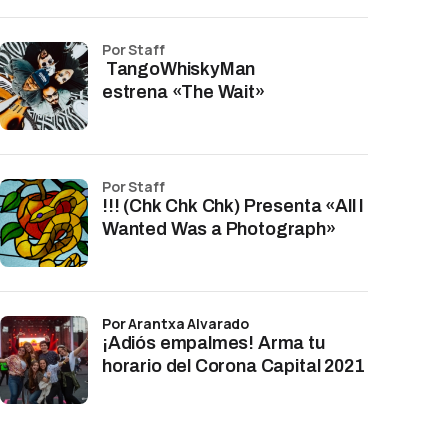
por Staff
TangoWhiskyMan
estrena «The Wait»
por Staff
!!! (Chk Chk Chk) Presenta «All I
Wanted Was a Photograph»
por Arantxa Alvarado
¡Adiós empalmes! Arma tu
horario del Corona Capital 2021