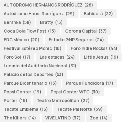
AUTODROMO HERMANOS RODRÍGUEZ
(28)
Autódromo Hnos. Rodríguez
(29)
Bahidorá
(32)
Bershka
(58)
Bratty
(15)
Coca Cola Flow Fest
(15)
Corona Capital
(37)
EDC México
(20)
Estadio GNP Seguros
(24)
Festival Estéreo Picnic
(16)
Foro Indie Rocks!
(44)
Foro Sol
(17)
Las estacas
(24)
Little Jesus
(16)
Lunario del Auditorio Nacional
(31)
Palacio de los Deportes
(53)
Parque Bicentenario
(15)
Parque Fundidora
(17)
Pepsi Center
(19)
Pepsi Center WTC
(30)
Porter
(16)
Teatro Metropólitan
(27)
Tecate Emblema
(15)
Tecate Pal Norte
(39)
The Killers
(14)
VIVE LATINO
(37)
Zoé
(14)