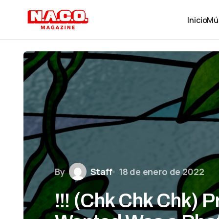
Inicio
Mú
By
Staff
18 de enero de 2022
!!! (Chk Chk Chk) P