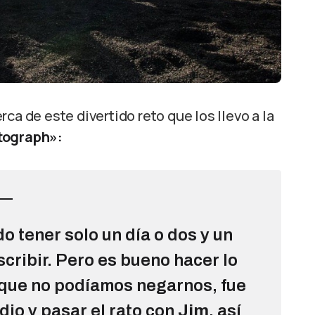
ca de este divertido reto que los llevo a la
tograph»:
 tener solo un día o dos y un
cribir. Pero es bueno hacer lo
 que no podíamos negarnos, fue
dio y pasar el rato con
Jim
, así