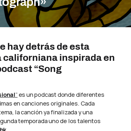
tograph»
e hay detrás de esta
 californiana inspirada en
 podcast “Song
ional
”
es un podcast donde diferentes
nimas en canciones originales. Cada
tema, la canción ya finalizada y una
segunda temporada uno de los talentos
hk
.