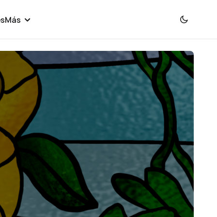
es
Más