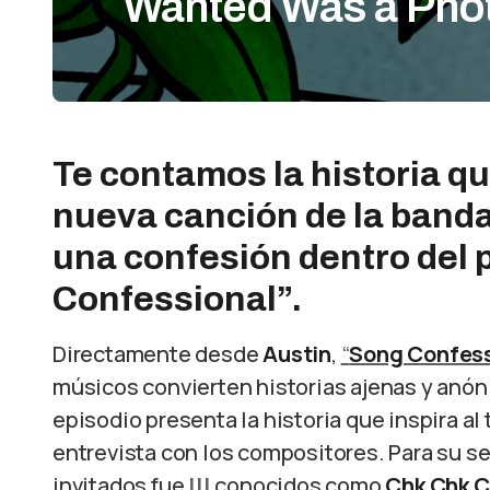
Wanted Was a Pho
Te contamos la historia qu
nueva canción de la banda
una confesión dentro del
Confessional”.
Directamente desde
Austin
,
“
Song Confess
músicos convierten historias ajenas y anó
episodio presenta la historia que inspira al 
entrevista con los compositores. Para su 
invitados fue
!!!
conocidos como
Chk Chk C