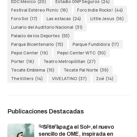
EDC México
(20)
Estadio GNP Seguros
(24)
Festival Estéreo Picnic
(16)
Foro Indie Rocks!
(44)
Foro Sol
(17)
Las estacas
(24)
Little Jesus
(16)
Lunario del Auditorio Nacional
(31)
Palacio de los Deportes
(53)
Parque Bicentenario
(15)
Parque Fundidora
(17)
Pepsi Center
(19)
Pepsi Center WTC
(30)
Porter
(16)
Teatro Metropólitan
(27)
Tecate Emblema
(15)
Tecate Pal Norte
(39)
The Killers
(14)
VIVE LATINO
(37)
Zoé
(14)
Publicaciones Destacadas
por Staff
«Si se apaga el Sol»,el nuevo
sencillo de OME, inspirada en