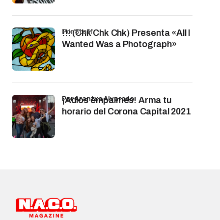
por Staff
!!! (Chk Chk Chk) Presenta «All I
Wanted Was a Photograph»
por Arantxa Alvarado
¡Adiós empalmes! Arma tu
horario del Corona Capital 2021