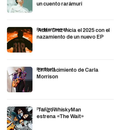
un cuento rarámuri
por Montserrat
Adán Cruz inicia el 2025 con el
nazamiento de un nuevo EP
por Staff
El Renacimiento de Carla
Morrison
por Staff
TangoWhiskyMan
estrena «The Wait»