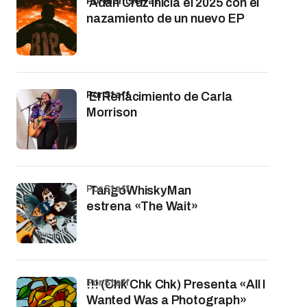
por Montserrat
Adán Cruz inicia el 2025 con el
nazamiento de un nuevo EP
por Staff
El Renacimiento de Carla
Morrison
por Staff
TangoWhiskyMan
estrena «The Wait»
por Staff
!!! (Chk Chk Chk) Presenta «All I
Wanted Was a Photograph»