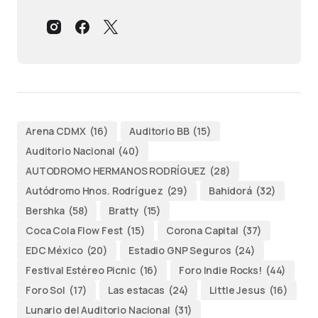
Arena CDMX
(16)
Auditorio BB
(15)
Auditorio Nacional
(40)
AUTODROMO HERMANOS RODRÍGUEZ
(28)
Autódromo Hnos. Rodríguez
(29)
Bahidorá
(32)
Bershka
(58)
Bratty
(15)
Coca Cola Flow Fest
(15)
Corona Capital
(37)
EDC México
(20)
Estadio GNP Seguros
(24)
Festival Estéreo Picnic
(16)
Foro Indie Rocks!
(44)
Foro Sol
(17)
Las estacas
(24)
Little Jesus
(16)
Lunario del Auditorio Nacional
(31)