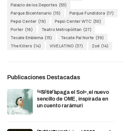
Palacio de los Deportes
(53)
Parque Bicentenario
(15)
Parque Fundidora
(17)
Pepsi Center
(19)
Pepsi Center WTC
(30)
Porter
(16)
Teatro Metropólitan
(27)
Tecate Emblema
(15)
Tecate Pal Norte
(39)
The Killers
(14)
VIVE LATINO
(37)
Zoé
(14)
Publicaciones Destacadas
por Staff
«Si se apaga el Sol»,el nuevo
sencillo de OME, inspirada en
un cuento rarámuri