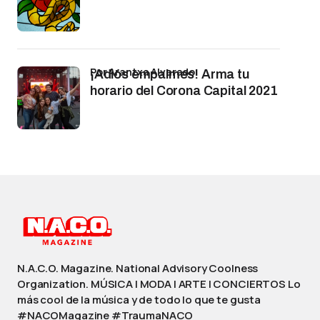
por Arantxa Alvarado
¡Adiós empalmes! Arma tu
horario del Corona Capital 2021
N.A.C.O. Magazine. National Advisory Coolness
Organization. MÚSICA | MODA | ARTE | CONCIERTOS Lo
más cool de la música y de todo lo que te gusta
#NACOMagazine #TraumaNACO