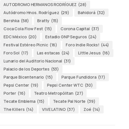
AUTODROMO HERMANOS RODRÍGUEZ
(28)
Autódromo Hnos. Rodríguez
(29)
Bahidorá
(32)
Bershka
(58)
Bratty
(15)
Coca Cola Flow Fest
(15)
Corona Capital
(37)
EDC México
(20)
Estadio GNP Seguros
(24)
Festival Estéreo Picnic
(16)
Foro Indie Rocks!
(44)
Foro Sol
(17)
Las estacas
(24)
Little Jesus
(16)
Lunario del Auditorio Nacional
(31)
Palacio de los Deportes
(53)
Parque Bicentenario
(15)
Parque Fundidora
(17)
Pepsi Center
(19)
Pepsi Center WTC
(30)
Porter
(16)
Teatro Metropólitan
(27)
Tecate Emblema
(15)
Tecate Pal Norte
(39)
The Killers
(14)
VIVE LATINO
(37)
Zoé
(14)