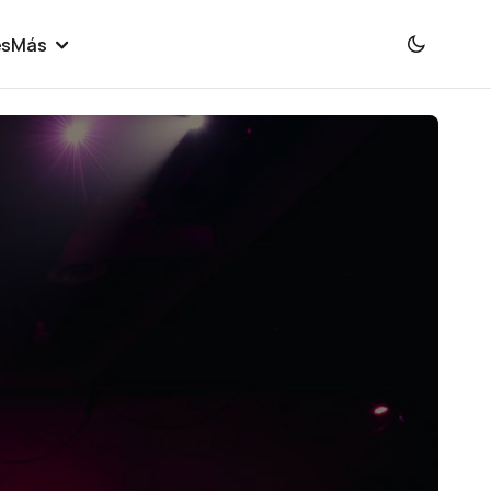
es
Más