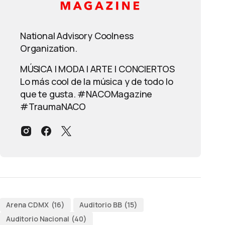
National Advisory Coolness
Organization.
MÚSICA | MODA | ARTE | CONCIERTOS
Lo más cool de la música y de todo lo
que te gusta. #NACOMagazine
#TraumaNACO
Arena CDMX
(16)
Auditorio BB
(15)
Auditorio Nacional
(40)