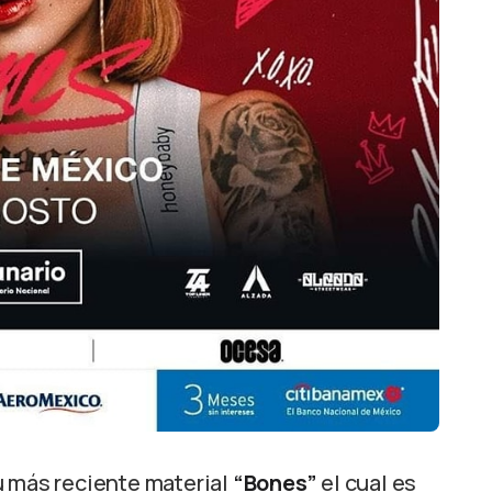
u más reciente material
“Bones”
el cual es