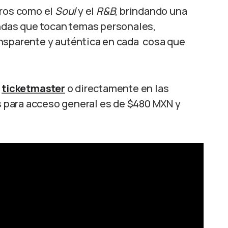
eros como el
Soul
y el
R&B
, brindando una
undas que tocan temas personales,
ansparente y auténtica en cada cosa que
a
ticketmaster
o directamente en las
os para acceso general es de $480 MXN y