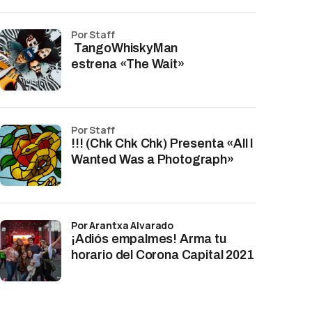
por Staff
TangoWhiskyMan
estrena «The Wait»
por Staff
!!! (Chk Chk Chk) Presenta «All I
Wanted Was a Photograph»
por Arantxa Alvarado
¡Adiós empalmes! Arma tu
horario del Corona Capital 2021