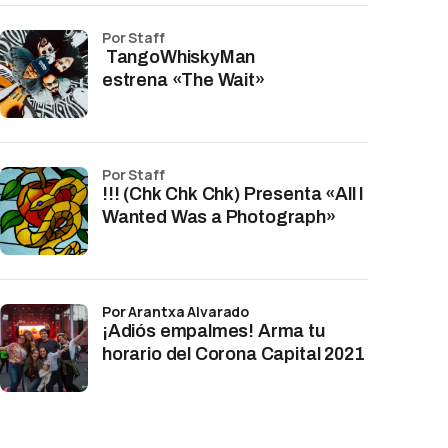
por Staff
TangoWhiskyMan
estrena «The Wait»
por Staff
!!! (Chk Chk Chk) Presenta «All I
Wanted Was a Photograph»
por Arantxa Alvarado
¡Adiós empalmes! Arma tu
horario del Corona Capital 2021