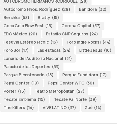
AUTODROMO HERMANOS RODRÍGUEZ
(28)
Autódromo Hnos. Rodríguez
(29)
Bahidorá
(32)
Bershka
(58)
Bratty
(15)
Coca Cola Flow Fest
(15)
Corona Capital
(37)
EDC México
(20)
Estadio GNP Seguros
(24)
Festival Estéreo Picnic
(16)
Foro Indie Rocks!
(44)
Foro Sol
(17)
Las estacas
(24)
Little Jesus
(16)
Lunario del Auditorio Nacional
(31)
Palacio de los Deportes
(53)
Parque Bicentenario
(15)
Parque Fundidora
(17)
Pepsi Center
(19)
Pepsi Center WTC
(30)
Porter
(16)
Teatro Metropólitan
(27)
Tecate Emblema
(15)
Tecate Pal Norte
(39)
The Killers
(14)
VIVE LATINO
(37)
Zoé
(14)