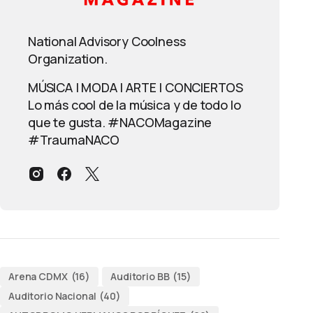
National Advisory Coolness
Organization.
MÚSICA | MODA | ARTE | CONCIERTOS
Lo más cool de la música y de todo lo
que te gusta. #NACOMagazine
#TraumaNACO
Arena CDMX
(16)
Auditorio BB
(15)
Auditorio Nacional
(40)