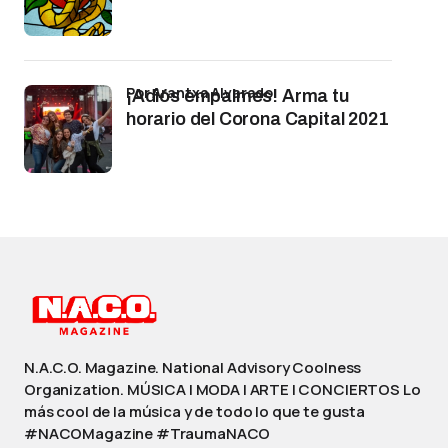
por Arantxa Alvarado
¡Adiós empalmes! Arma tu
horario del Corona Capital 2021
N.A.C.O. Magazine. National Advisory Coolness
Organization. MÚSICA | MODA | ARTE | CONCIERTOS Lo
más cool de la música y de todo lo que te gusta
#NACOMagazine #TraumaNACO