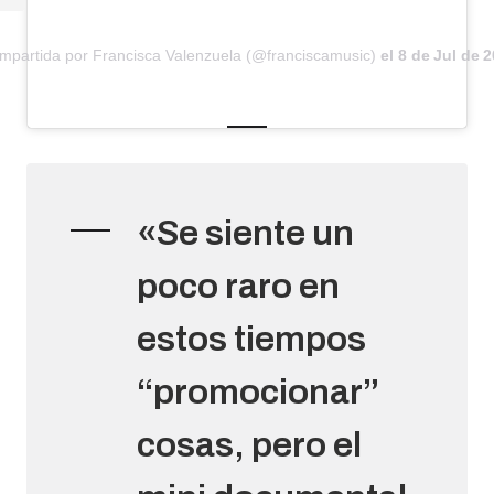
mpartida por Francisca Valenzuela (@franciscamusic)
el
8 de Jul de 
«Se siente un
poco raro en
estos tiempos
“promocionar”
cosas, pero el