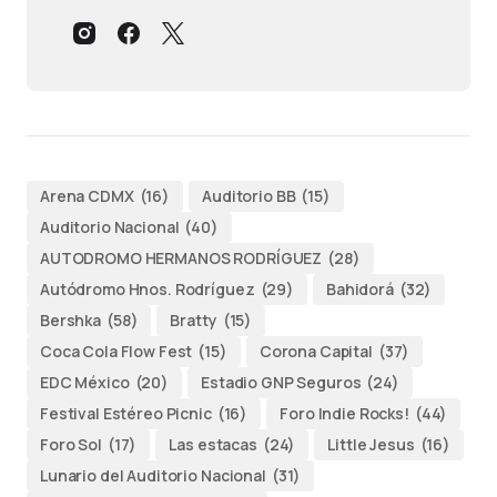
Arena CDMX
(16)
Auditorio BB
(15)
Auditorio Nacional
(40)
AUTODROMO HERMANOS RODRÍGUEZ
(28)
Autódromo Hnos. Rodríguez
(29)
Bahidorá
(32)
Bershka
(58)
Bratty
(15)
Coca Cola Flow Fest
(15)
Corona Capital
(37)
EDC México
(20)
Estadio GNP Seguros
(24)
Festival Estéreo Picnic
(16)
Foro Indie Rocks!
(44)
Foro Sol
(17)
Las estacas
(24)
Little Jesus
(16)
Lunario del Auditorio Nacional
(31)