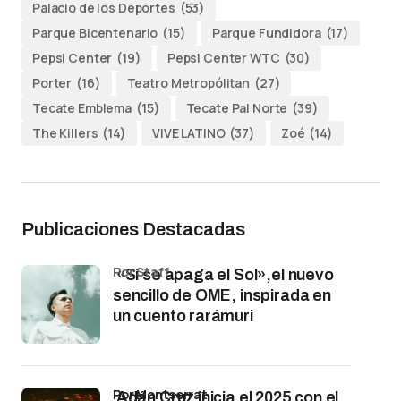
Palacio de los Deportes
(53)
Parque Bicentenario
(15)
Parque Fundidora
(17)
Pepsi Center
(19)
Pepsi Center WTC
(30)
Porter
(16)
Teatro Metropólitan
(27)
Tecate Emblema
(15)
Tecate Pal Norte
(39)
The Killers
(14)
VIVE LATINO
(37)
Zoé
(14)
Publicaciones Destacadas
por Staff
«Si se apaga el Sol»,el nuevo
sencillo de OME, inspirada en
un cuento rarámuri
por Montserrat
Adán Cruz inicia el 2025 con el