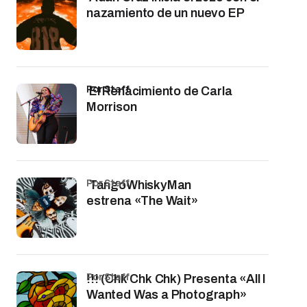
nazamiento de un nuevo EP
por Staff
El Renacimiento de Carla
Morrison
por Staff
TangoWhiskyMan
estrena «The Wait»
por Staff
!!! (Chk Chk Chk) Presenta «All I
Wanted Was a Photograph»