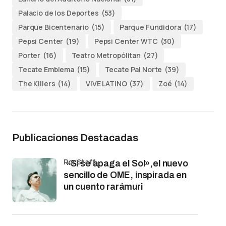
Palacio de los Deportes
(53)
Parque Bicentenario
(15)
Parque Fundidora
(17)
Pepsi Center
(19)
Pepsi Center WTC
(30)
Porter
(16)
Teatro Metropólitan
(27)
Tecate Emblema
(15)
Tecate Pal Norte
(39)
The Killers
(14)
VIVE LATINO
(37)
Zoé
(14)
Publicaciones Destacadas
por Staff
«Si se apaga el Sol»,el nuevo
sencillo de OME, inspirada en
un cuento rarámuri