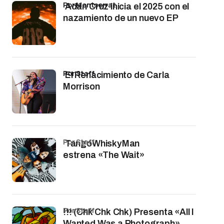
por Montserrat
Adán Cruz inicia el 2025 con el
nazamiento de un nuevo EP
por Staff
El Renacimiento de Carla
Morrison
por Staff
TangoWhiskyMan
estrena «The Wait»
por Staff
!!! (Chk Chk Chk) Presenta «All I
Wanted Was a Photograph»