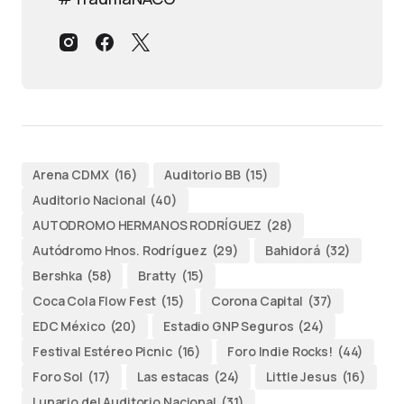
Arena CDMX
(16)
Auditorio BB
(15)
Auditorio Nacional
(40)
AUTODROMO HERMANOS RODRÍGUEZ
(28)
Autódromo Hnos. Rodríguez
(29)
Bahidorá
(32)
Bershka
(58)
Bratty
(15)
Coca Cola Flow Fest
(15)
Corona Capital
(37)
EDC México
(20)
Estadio GNP Seguros
(24)
Festival Estéreo Picnic
(16)
Foro Indie Rocks!
(44)
Foro Sol
(17)
Las estacas
(24)
Little Jesus
(16)
Lunario del Auditorio Nacional
(31)