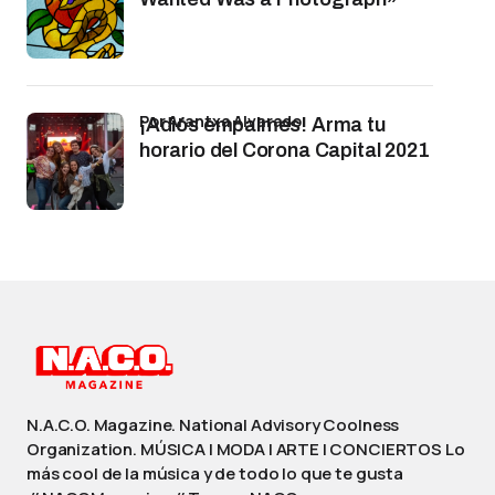
por Arantxa Alvarado
¡Adiós empalmes! Arma tu
horario del Corona Capital 2021
N.A.C.O. Magazine. National Advisory Coolness
Organization. MÚSICA | MODA | ARTE | CONCIERTOS Lo
más cool de la música y de todo lo que te gusta