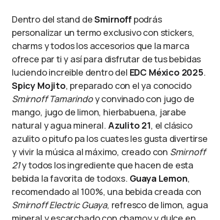
Dentro del stand de
Smirnoff
podrás
personalizar un termo exclusivo con stickers,
charms y todos los accesorios que la marca
ofrece par ti y así para disfrutar de tus bebidas
luciendo increible dentro del
EDC México 2025
.
Spicy Mojito
, preparado con el ya conocido
Smirnoff Tamarindo
y convinado con jugo de
mango, jugo de limon, hierbabuena, jarabe
natural y agua mineral.
Azulito 21
, el clásico
azulito o pitufo pa los cuates les gusta divertirse
y vivir la música al máximo, creado con
Smirnoff
21
y todos los ingrediente que hacen de esta
bebida la favorita de todoxs.
Guaya Lemon
,
recomendado al 100%, una bebida creada con
Smirnoff Electric Guaya
, refresco de limon, agua
mineral y escarchado con chamoy y dulce en