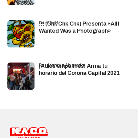
por Staff
!!! (Chk Chk Chk) Presenta «All I
Wanted Was a Photograph»
por Arantxa Alvarado
¡Adiós empalmes! Arma tu
horario del Corona Capital 2021