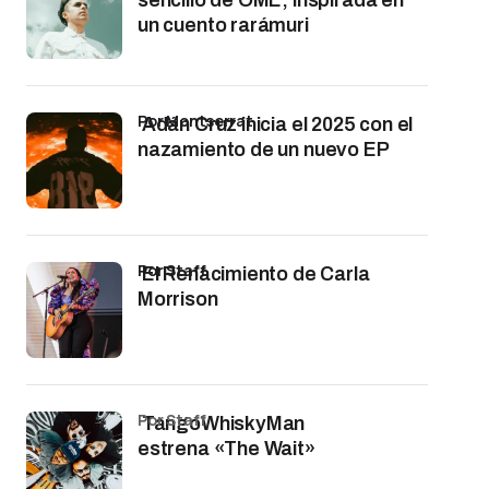
un cuento rarámuri
por Montserrat
Adán Cruz inicia el 2025 con el
nazamiento de un nuevo EP
por Staff
El Renacimiento de Carla
Morrison
por Staff
TangoWhiskyMan
estrena «The Wait»