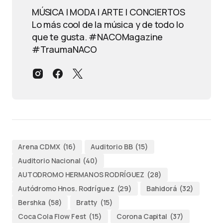
MÚSICA | MODA | ARTE | CONCIERTOS
Lo más cool de la música y de todo lo
que te gusta. #NACOMagazine
#TraumaNACO
Arena CDMX
(16)
Auditorio BB
(15)
Auditorio Nacional
(40)
AUTODROMO HERMANOS RODRÍGUEZ
(28)
Autódromo Hnos. Rodríguez
(29)
Bahidorá
(32)
Bershka
(58)
Bratty
(15)
Coca Cola Flow Fest
(15)
Corona Capital
(37)