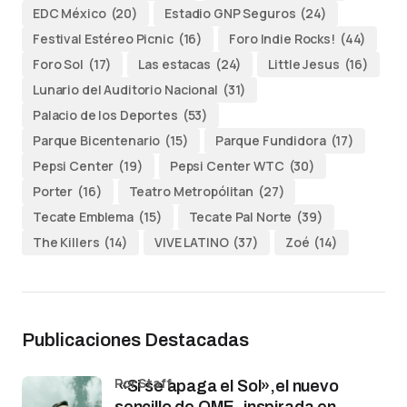
EDC México
(20)
Estadio GNP Seguros
(24)
Festival Estéreo Picnic
(16)
Foro Indie Rocks!
(44)
Foro Sol
(17)
Las estacas
(24)
Little Jesus
(16)
Lunario del Auditorio Nacional
(31)
Palacio de los Deportes
(53)
Parque Bicentenario
(15)
Parque Fundidora
(17)
Pepsi Center
(19)
Pepsi Center WTC
(30)
Porter
(16)
Teatro Metropólitan
(27)
Tecate Emblema
(15)
Tecate Pal Norte
(39)
The Killers
(14)
VIVE LATINO
(37)
Zoé
(14)
Publicaciones Destacadas
por Staff
«Si se apaga el Sol»,el nuevo
sencillo de OME, inspirada en