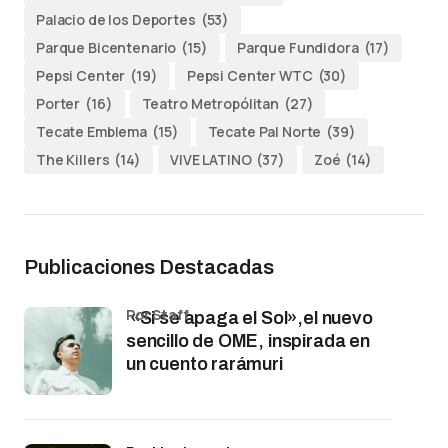
Palacio de los Deportes
(53)
Parque Bicentenario
(15)
Parque Fundidora
(17)
Pepsi Center
(19)
Pepsi Center WTC
(30)
Porter
(16)
Teatro Metropólitan
(27)
Tecate Emblema
(15)
Tecate Pal Norte
(39)
The Killers
(14)
VIVE LATINO
(37)
Zoé
(14)
Publicaciones Destacadas
por Staff
«Si se apaga el Sol»,el nuevo
sencillo de OME, inspirada en
un cuento rarámuri