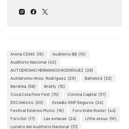
Arena CDMX
(16)
Auditorio BB
(15)
Auditorio Nacional
(40)
AUTODROMO HERMANOS RODRÍGUEZ
(28)
Autódromo Hnos. Rodríguez
(29)
Bahidorá
(32)
Bershka
(58)
Bratty
(15)
Coca Cola Flow Fest
(15)
Corona Capital
(37)
EDC México
(20)
Estadio GNP Seguros
(24)
Festival Estéreo Picnic
(16)
Foro Indie Rocks!
(44)
Foro Sol
(17)
Las estacas
(24)
Little Jesus
(16)
Lunario del Auditorio Nacional
(31)