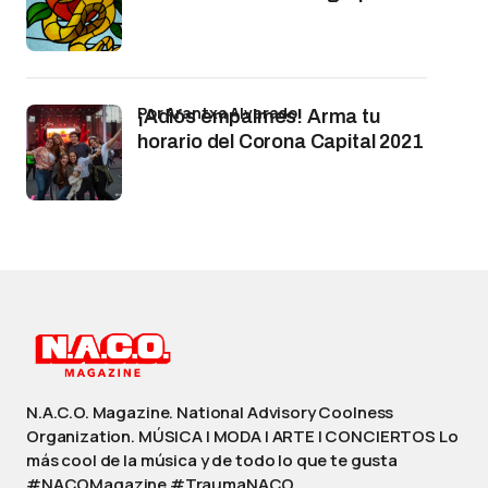
por Arantxa Alvarado
¡Adiós empalmes! Arma tu
horario del Corona Capital 2021
N.A.C.O. Magazine. National Advisory Coolness
Organization. MÚSICA | MODA | ARTE | CONCIERTOS Lo
más cool de la música y de todo lo que te gusta
#NACOMagazine #TraumaNACO