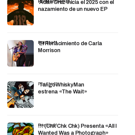
por Montserrat
Adán Cruz inicia el 2025 con el
nazamiento de un nuevo EP
por Staff
El Renacimiento de Carla
Morrison
por Staff
TangoWhiskyMan
estrena «The Wait»
por Staff
!!! (Chk Chk Chk) Presenta «All I
Wanted Was a Photograph»