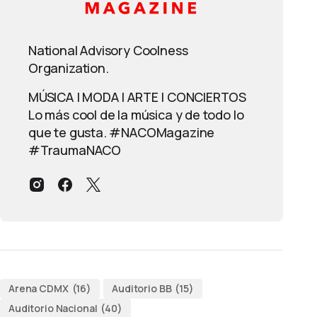
National Advisory Coolness
Organization.
MÚSICA | MODA | ARTE | CONCIERTOS
Lo más cool de la música y de todo lo
que te gusta. #NACOMagazine
#TraumaNACO
Arena CDMX
(16)
Auditorio BB
(15)
Auditorio Nacional
(40)