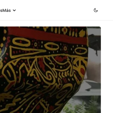
es
Más