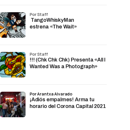
por Staff
TangoWhiskyMan
estrena «The Wait»
por Staff
!!! (Chk Chk Chk) Presenta «All I
Wanted Was a Photograph»
por Arantxa Alvarado
¡Adiós empalmes! Arma tu
horario del Corona Capital 2021