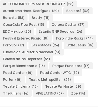
AUTODROMO HERMANOS RODRÍGUEZ
(28)
Autódromo Hnos. Rodríguez
(29)
Bahidorá
(32)
Bershka
(58)
Bratty
(15)
Coca Cola Flow Fest
(15)
Corona Capital
(37)
EDC México
(20)
Estadio GNP Seguros
(24)
Festival Estéreo Picnic
(16)
Foro Indie Rocks!
(44)
Foro Sol
(17)
Las estacas
(24)
Little Jesus
(16)
Lunario del Auditorio Nacional
(31)
Palacio de los Deportes
(53)
Parque Bicentenario
(15)
Parque Fundidora
(17)
Pepsi Center
(19)
Pepsi Center WTC
(30)
Porter
(16)
Teatro Metropólitan
(27)
Tecate Emblema
(15)
Tecate Pal Norte
(39)
The Killers
(14)
VIVE LATINO
(37)
Zoé
(14)