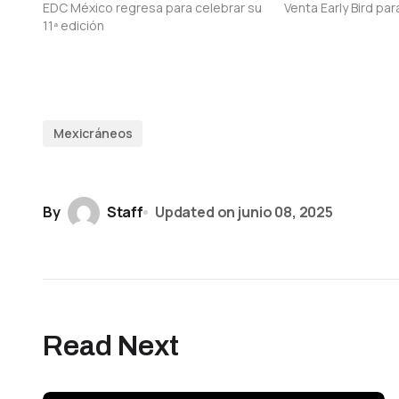
EDC México regresa para celebrar su
Venta Early Bird pa
11ª edición
Mexicráneos
By
Staff
Updated on
junio 08, 2025
Read Next