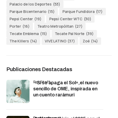
Palacio de los Deportes
(53)
Parque Bicentenario
(15)
Parque Fundidora
(17)
Pepsi Center
(19)
Pepsi Center WTC
(30)
Porter
(16)
Teatro Metropólitan
(27)
Tecate Emblema
(15)
Tecate Pal Norte
(39)
The Killers
(14)
VIVE LATINO
(37)
Zoé
(14)
Publicaciones Destacadas
por Staff
«Si se apaga el Sol»,el nuevo
sencillo de OME, inspirada en
un cuento rarámuri
por Montserrat