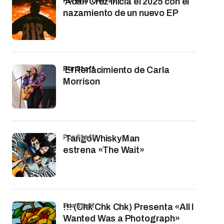
Adán Cruz inicia el 2025 con el
nazamiento de un nuevo EP
por Staff
El Renacimiento de Carla
Morrison
por Staff
TangoWhiskyMan
estrena «The Wait»
por Staff
!!! (Chk Chk Chk) Presenta «All I
Wanted Was a Photograph»