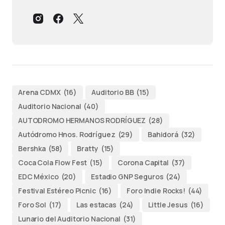
Arena CDMX
(16)
Auditorio BB
(15)
Auditorio Nacional
(40)
AUTODROMO HERMANOS RODRÍGUEZ
(28)
Autódromo Hnos. Rodríguez
(29)
Bahidorá
(32)
Bershka
(58)
Bratty
(15)
Coca Cola Flow Fest
(15)
Corona Capital
(37)
EDC México
(20)
Estadio GNP Seguros
(24)
Festival Estéreo Picnic
(16)
Foro Indie Rocks!
(44)
Foro Sol
(17)
Las estacas
(24)
Little Jesus
(16)
Lunario del Auditorio Nacional
(31)