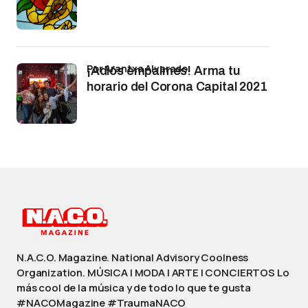
por Arantxa Alvarado
¡Adiós empalmes! Arma tu
horario del Corona Capital 2021
N.A.C.O. Magazine. National Advisory Coolness
Organization. MÚSICA | MODA | ARTE | CONCIERTOS Lo
más cool de la música y de todo lo que te gusta
#NACOMagazine #TraumaNACO