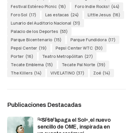
Festival Estéreo Picnic
(16)
Foro Indie Rocks!
(44)
Foro Sol
(17)
Las estacas
(24)
Little Jesus
(16)
Lunario del Auditorio Nacional
(31)
Palacio de los Deportes
(53)
Parque Bicentenario
(15)
Parque Fundidora
(17)
Pepsi Center
(19)
Pepsi Center WTC
(30)
Porter
(16)
Teatro Metropólitan
(27)
Tecate Emblema
(15)
Tecate Pal Norte
(39)
The Killers
(14)
VIVE LATINO
(37)
Zoé
(14)
Publicaciones Destacadas
por Staff
«Si se apaga el Sol»,el nuevo
sencillo de OME, inspirada en