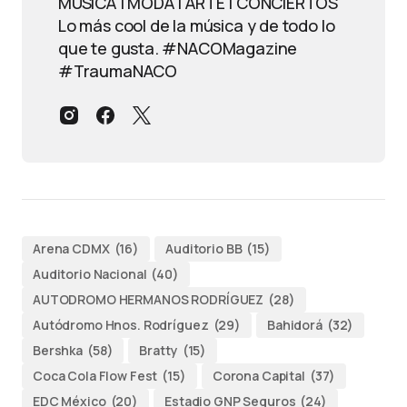
MÚSICA | MODA | ARTE | CONCIERTOS
Lo más cool de la música y de todo lo
que te gusta. #NACOMagazine
#TraumaNACO
Arena CDMX
(16)
Auditorio BB
(15)
Auditorio Nacional
(40)
AUTODROMO HERMANOS RODRÍGUEZ
(28)
Autódromo Hnos. Rodríguez
(29)
Bahidorá
(32)
Bershka
(58)
Bratty
(15)
Coca Cola Flow Fest
(15)
Corona Capital
(37)
EDC México
(20)
Estadio GNP Seguros
(24)