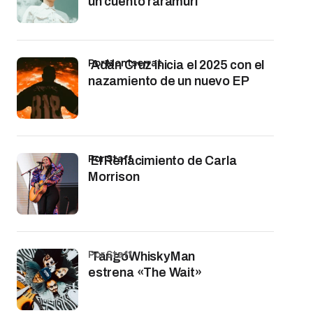
un cuento rarámuri
por Montserrat
Adán Cruz inicia el 2025 con el
nazamiento de un nuevo EP
por Staff
El Renacimiento de Carla
Morrison
por Staff
TangoWhiskyMan
estrena «The Wait»