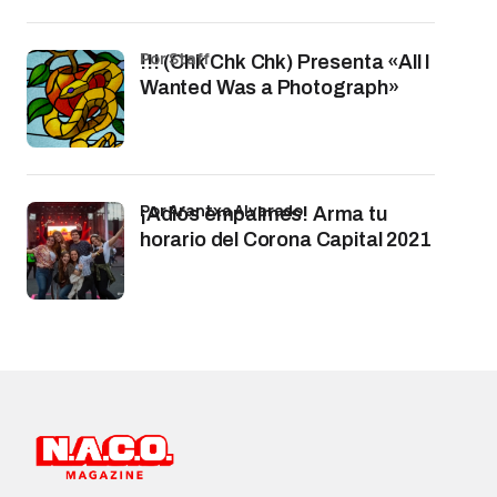
por Staff
!!! (Chk Chk Chk) Presenta «All I
Wanted Was a Photograph»
por Arantxa Alvarado
¡Adiós empalmes! Arma tu
horario del Corona Capital 2021