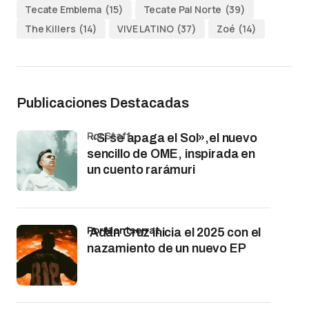
Tecate Emblema
(15)
Tecate Pal Norte
(39)
The Killers
(14)
VIVE LATINO
(37)
Zoé
(14)
Publicaciones Destacadas
por Staff
«Si se apaga el Sol»,el nuevo
sencillo de OME, inspirada en
un cuento rarámuri
por Montserrat
Adán Cruz inicia el 2025 con el
nazamiento de un nuevo EP