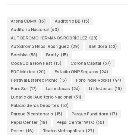
Arena CDMX
(16)
Auditorio BB
(15)
Auditorio Nacional
(40)
AUTODROMO HERMANOS RODRÍGUEZ
(28)
Autódromo Hnos. Rodríguez
(29)
Bahidorá
(32)
Bershka
(58)
Bratty
(15)
Coca Cola Flow Fest
(15)
Corona Capital
(37)
EDC México
(20)
Estadio GNP Seguros
(24)
Festival Estéreo Picnic
(16)
Foro Indie Rocks!
(44)
Foro Sol
(17)
Las estacas
(24)
Little Jesus
(16)
Lunario del Auditorio Nacional
(31)
Palacio de los Deportes
(53)
Parque Bicentenario
(15)
Parque Fundidora
(17)
Pepsi Center
(19)
Pepsi Center WTC
(30)
Porter
(16)
Teatro Metropólitan
(27)