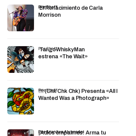
por Staff
El Renacimiento de Carla
Morrison
por Staff
TangoWhiskyMan
estrena «The Wait»
por Staff
!!! (Chk Chk Chk) Presenta «All I
Wanted Was a Photograph»
por Arantxa Alvarado
¡Adiós empalmes! Arma tu