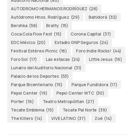
Auditorio Nacional
(40)
AUTODROMO HERMANOS RODRÍGUEZ
(28)
Autódromo Hnos. Rodríguez
(29)
Bahidorá
(32)
Bershka
(58)
Bratty
(15)
Coca Cola Flow Fest
(15)
Corona Capital
(37)
EDC México
(20)
Estadio GNP Seguros
(24)
Festival Estéreo Picnic
(16)
Foro Indie Rocks!
(44)
Foro Sol
(17)
Las estacas
(24)
Little Jesus
(16)
Lunario del Auditorio Nacional
(31)
Palacio de los Deportes
(53)
Parque Bicentenario
(15)
Parque Fundidora
(17)
Pepsi Center
(19)
Pepsi Center WTC
(30)
Porter
(16)
Teatro Metropólitan
(27)
Tecate Emblema
(15)
Tecate Pal Norte
(39)
The Killers
(14)
VIVE LATINO
(37)
Zoé
(14)