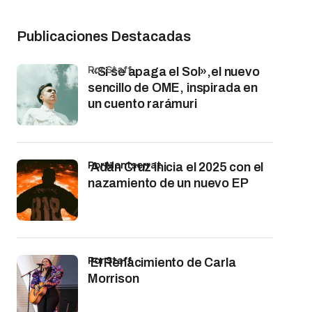
Publicaciones Destacadas
por Staff
«Si se apaga el Sol»,el nuevo
sencillo de OME, inspirada en
un cuento rarámuri
por Montserrat
Adán Cruz inicia el 2025 con el
nazamiento de un nuevo EP
por Staff
El Renacimiento de Carla
Morrison