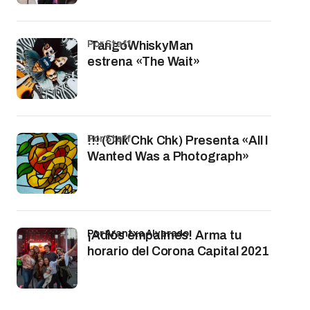
por Staff
TangoWhiskyMan
estrena «The Wait»
por Staff
!!! (Chk Chk Chk) Presenta «All I
Wanted Was a Photograph»
por Arantxa Alvarado
¡Adiós empalmes! Arma tu
horario del Corona Capital 2021