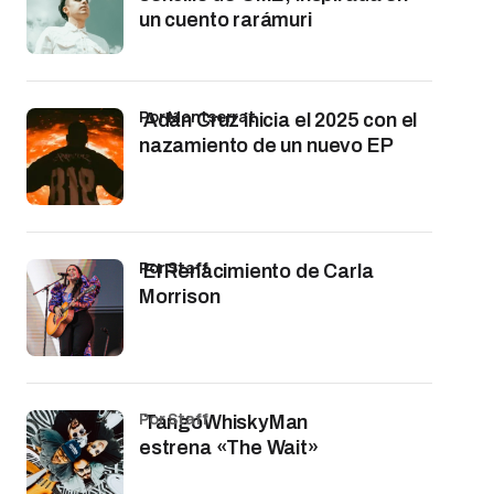
un cuento rarámuri
por Montserrat
Adán Cruz inicia el 2025 con el
nazamiento de un nuevo EP
por Staff
El Renacimiento de Carla
Morrison
por Staff
TangoWhiskyMan
estrena «The Wait»