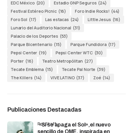
EDC México
(20)
Estadio GNP Seguros
(24)
Festival Estéreo Picnic
(16)
Foro Indie Rocks!
(44)
Foro Sol
(17)
Las estacas
(24)
Little Jesus
(16)
Lunario del Auditorio Nacional
(31)
Palacio de los Deportes
(53)
Parque Bicentenario
(15)
Parque Fundidora
(17)
Pepsi Center
(19)
Pepsi Center WTC
(30)
Porter
(16)
Teatro Metropólitan
(27)
Tecate Emblema
(15)
Tecate Pal Norte
(39)
The Killers
(14)
VIVE LATINO
(37)
Zoé
(14)
Publicaciones Destacadas
por Staff
«Si se apaga el Sol»,el nuevo
sencillo de OME, inspirada en