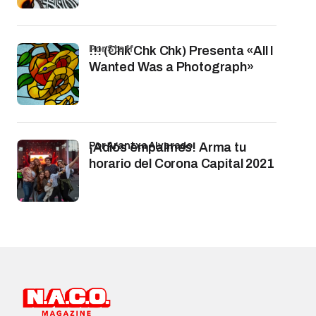
por Staff
!!! (Chk Chk Chk) Presenta «All I
Wanted Was a Photograph»
por Arantxa Alvarado
¡Adiós empalmes! Arma tu
horario del Corona Capital 2021