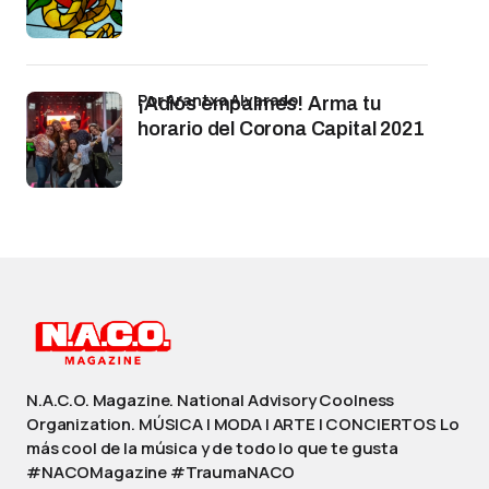
por Arantxa Alvarado
¡Adiós empalmes! Arma tu
horario del Corona Capital 2021
N.A.C.O. Magazine. National Advisory Coolness
Organization. MÚSICA | MODA | ARTE | CONCIERTOS Lo
más cool de la música y de todo lo que te gusta
#NACOMagazine #TraumaNACO