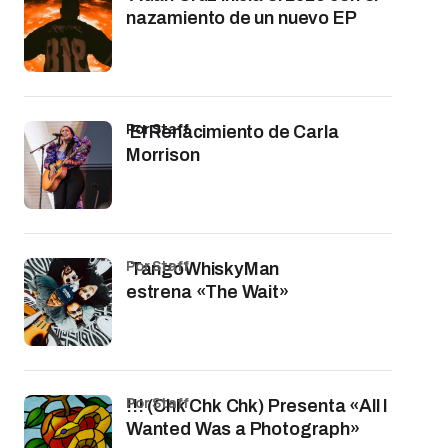
nazamiento de un nuevo EP
por Staff
El Renacimiento de Carla
Morrison
por Staff
TangoWhiskyMan
estrena «The Wait»
por Staff
!!! (Chk Chk Chk) Presenta «All I
Wanted Was a Photograph»