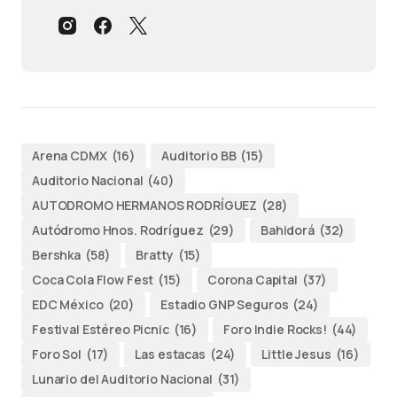
Arena CDMX
(16)
Auditorio BB
(15)
Auditorio Nacional
(40)
AUTODROMO HERMANOS RODRÍGUEZ
(28)
Autódromo Hnos. Rodríguez
(29)
Bahidorá
(32)
Bershka
(58)
Bratty
(15)
Coca Cola Flow Fest
(15)
Corona Capital
(37)
EDC México
(20)
Estadio GNP Seguros
(24)
Festival Estéreo Picnic
(16)
Foro Indie Rocks!
(44)
Foro Sol
(17)
Las estacas
(24)
Little Jesus
(16)
Lunario del Auditorio Nacional
(31)