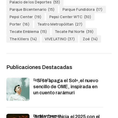
Palacio de los Deportes
(53)
Parque Bicentenario
(15)
Parque Fundidora
(17)
Pepsi Center
(19)
Pepsi Center WTC
(30)
Porter
(16)
Teatro Metropólitan
(27)
Tecate Emblema
(15)
Tecate Pal Norte
(39)
The Killers
(14)
VIVE LATINO
(37)
Zoé
(14)
Publicaciones Destacadas
por Staff
«Si se apaga el Sol»,el nuevo
sencillo de OME, inspirada en
un cuento rarámuri
por Montserrat
Adán Cruz inicia el 2025 con el