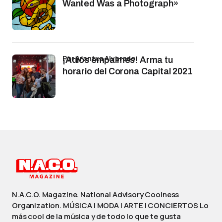
Wanted Was a Photograph»
por Arantxa Alvarado
¡Adiós empalmes! Arma tu
horario del Corona Capital 2021
N.A.C.O. Magazine. National Advisory Coolness
Organization. MÚSICA | MODA | ARTE | CONCIERTOS Lo
más cool de la música y de todo lo que te gusta