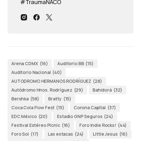
#TraumaNACO
Arena CDMX
(16)
Auditorio BB
(15)
Auditorio Nacional
(40)
AUTODROMO HERMANOS RODRÍGUEZ
(28)
Autódromo Hnos. Rodríguez
(29)
Bahidorá
(32)
Bershka
(58)
Bratty
(15)
Coca Cola Flow Fest
(15)
Corona Capital
(37)
EDC México
(20)
Estadio GNP Seguros
(24)
Festival Estéreo Picnic
(16)
Foro Indie Rocks!
(44)
Foro Sol
(17)
Las estacas
(24)
Little Jesus
(16)