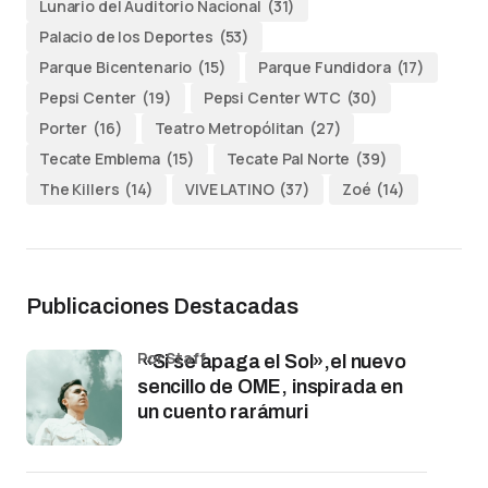
Lunario del Auditorio Nacional
(31)
Palacio de los Deportes
(53)
Parque Bicentenario
(15)
Parque Fundidora
(17)
Pepsi Center
(19)
Pepsi Center WTC
(30)
Porter
(16)
Teatro Metropólitan
(27)
Tecate Emblema
(15)
Tecate Pal Norte
(39)
The Killers
(14)
VIVE LATINO
(37)
Zoé
(14)
Publicaciones Destacadas
por Staff
«Si se apaga el Sol»,el nuevo
sencillo de OME, inspirada en
un cuento rarámuri