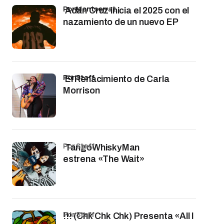
por Montserrat
Adán Cruz inicia el 2025 con el
nazamiento de un nuevo EP
por Staff
El Renacimiento de Carla
Morrison
por Staff
TangoWhiskyMan
estrena «The Wait»
por Staff
!!! (Chk Chk Chk) Presenta «All I