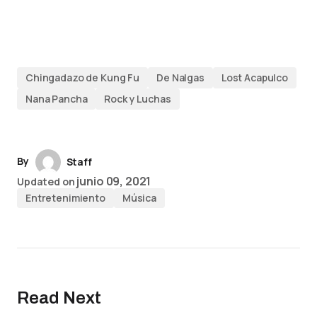
Chingadazo de Kung Fu
De Nalgas
Lost Acapulco
Nana Pancha
Rock y Luchas
By
Staff
junio 09, 2021
Updated on
Entretenimiento
Música
Read Next