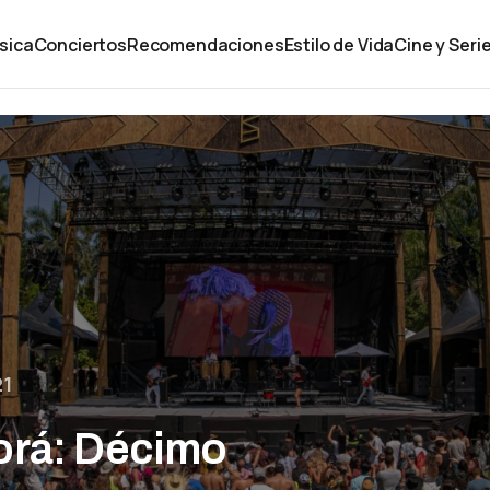
sica
Conciertos
Recomendaciones
Estilo de Vida
Cine y Seri
21
orá: Décimo