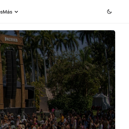
es
Más