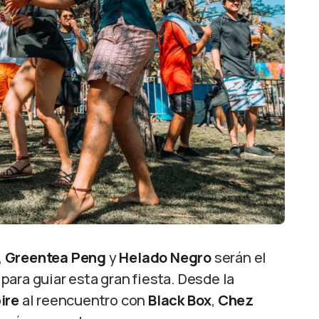
,
Greentea Peng
y
Helado Negro
serán el
ara guiar esta gran fiesta. Desde la
ire
al reencuentro con
Black Box
,
Chez