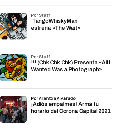
por Staff
TangoWhiskyMan
estrena «The Wait»
por Staff
!!! (Chk Chk Chk) Presenta «All I
Wanted Was a Photograph»
por Arantxa Alvarado
¡Adiós empalmes! Arma tu
horario del Corona Capital 2021