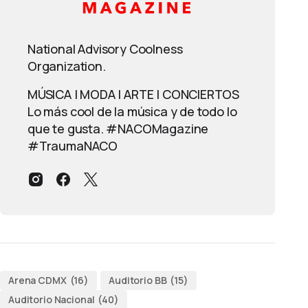
National Advisory Coolness
Organization.
MÚSICA | MODA | ARTE | CONCIERTOS
Lo más cool de la música y de todo lo
que te gusta. #NACOMagazine
#TraumaNACO
Arena CDMX
(16)
Auditorio BB
(15)
Auditorio Nacional
(40)