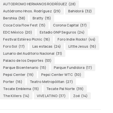
AUTODROMO HERMANOS RODRÍGUEZ
(28)
Autódromo Hnos. Rodríguez
(29)
Bahidorá
(32)
Bershka
(58)
Bratty
(15)
Coca Cola Flow Fest
(15)
Corona Capital
(37)
EDC México
(20)
Estadio GNP Seguros
(24)
Festival Estéreo Picnic
(16)
Foro Indie Rocks!
(44)
Foro Sol
(17)
Las estacas
(24)
Little Jesus
(16)
Lunario del Auditorio Nacional
(31)
Palacio de los Deportes
(53)
Parque Bicentenario
(15)
Parque Fundidora
(17)
Pepsi Center
(19)
Pepsi Center WTC
(30)
Porter
(16)
Teatro Metropólitan
(27)
Tecate Emblema
(15)
Tecate Pal Norte
(39)
The Killers
(14)
VIVE LATINO
(37)
Zoé
(14)