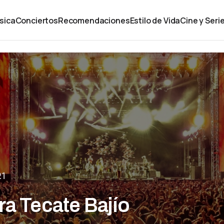
sica
Conciertos
Recomendaciones
Estilo de Vida
Cine y Seri
21
ra Tecate Bajío