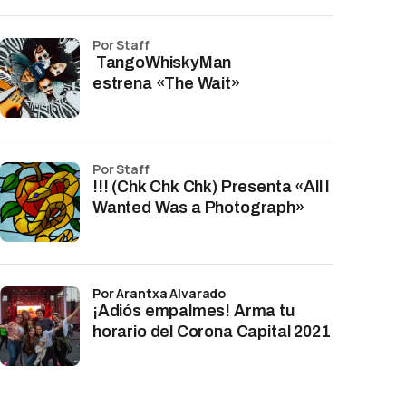
por Staff
TangoWhiskyMan
estrena «The Wait»
por Staff
!!! (Chk Chk Chk) Presenta «All I
Wanted Was a Photograph»
por Arantxa Alvarado
¡Adiós empalmes! Arma tu
horario del Corona Capital 2021