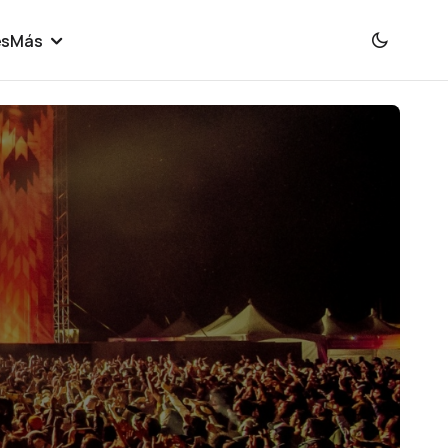
es
Más