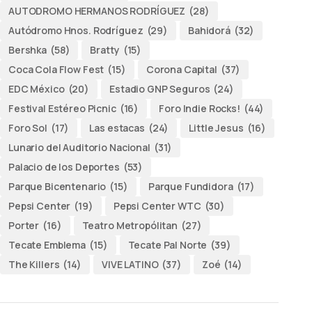
AUTODROMO HERMANOS RODRÍGUEZ
(28)
Autódromo Hnos. Rodríguez
(29)
Bahidorá
(32)
Bershka
(58)
Bratty
(15)
Coca Cola Flow Fest
(15)
Corona Capital
(37)
EDC México
(20)
Estadio GNP Seguros
(24)
Festival Estéreo Picnic
(16)
Foro Indie Rocks!
(44)
Foro Sol
(17)
Las estacas
(24)
Little Jesus
(16)
Lunario del Auditorio Nacional
(31)
Palacio de los Deportes
(53)
Parque Bicentenario
(15)
Parque Fundidora
(17)
Pepsi Center
(19)
Pepsi Center WTC
(30)
Porter
(16)
Teatro Metropólitan
(27)
Tecate Emblema
(15)
Tecate Pal Norte
(39)
The Killers
(14)
VIVE LATINO
(37)
Zoé
(14)