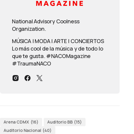
National Advisory Coolness
Organization.
MÚSICA | MODA | ARTE | CONCIERTOS
Lo más cool de la música y de todo lo
que te gusta. #NACOMagazine
#TraumaNACO
Arena CDMX
(16)
Auditorio BB
(15)
Auditorio Nacional
(40)