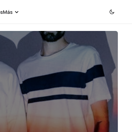
es
Más