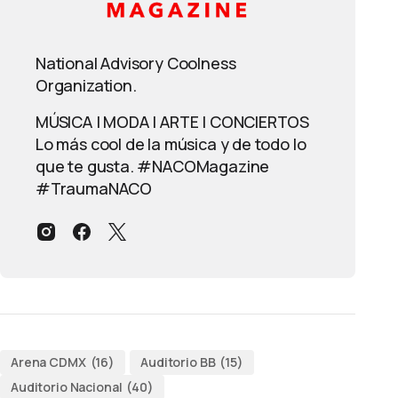
National Advisory Coolness
Organization.
MÚSICA | MODA | ARTE | CONCIERTOS
Lo más cool de la música y de todo lo
que te gusta. #NACOMagazine
#TraumaNACO
Arena CDMX
(16)
Auditorio BB
(15)
Auditorio Nacional
(40)