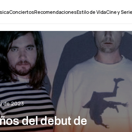
sica
Conciertos
Recomendaciones
Estilo de Vida
Cine y Seri
o de 2023
años del debut de