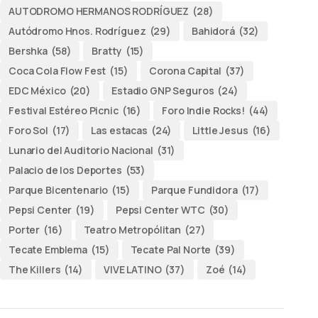
AUTODROMO HERMANOS RODRÍGUEZ
(28)
Autódromo Hnos. Rodríguez
(29)
Bahidorá
(32)
Bershka
(58)
Bratty
(15)
Coca Cola Flow Fest
(15)
Corona Capital
(37)
EDC México
(20)
Estadio GNP Seguros
(24)
Festival Estéreo Picnic
(16)
Foro Indie Rocks!
(44)
Foro Sol
(17)
Las estacas
(24)
Little Jesus
(16)
Lunario del Auditorio Nacional
(31)
Palacio de los Deportes
(53)
Parque Bicentenario
(15)
Parque Fundidora
(17)
Pepsi Center
(19)
Pepsi Center WTC
(30)
Porter
(16)
Teatro Metropólitan
(27)
Tecate Emblema
(15)
Tecate Pal Norte
(39)
The Killers
(14)
VIVE LATINO
(37)
Zoé
(14)