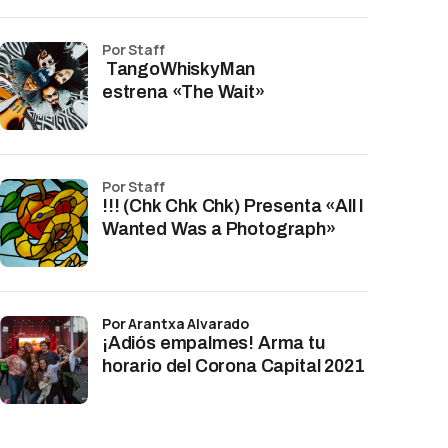
por Staff
TangoWhiskyMan
estrena «The Wait»
por Staff
!!! (Chk Chk Chk) Presenta «All I
Wanted Was a Photograph»
por Arantxa Alvarado
¡Adiós empalmes! Arma tu
horario del Corona Capital 2021