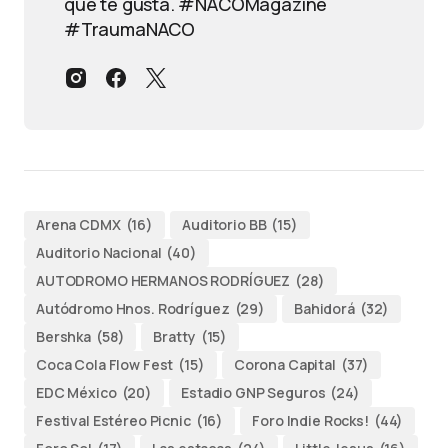
que te gusta. #NACOMagazine
#TraumaNACO
Arena CDMX
(16)
Auditorio BB
(15)
Auditorio Nacional
(40)
AUTODROMO HERMANOS RODRÍGUEZ
(28)
Autódromo Hnos. Rodríguez
(29)
Bahidorá
(32)
Bershka
(58)
Bratty
(15)
Coca Cola Flow Fest
(15)
Corona Capital
(37)
EDC México
(20)
Estadio GNP Seguros
(24)
Festival Estéreo Picnic
(16)
Foro Indie Rocks!
(44)