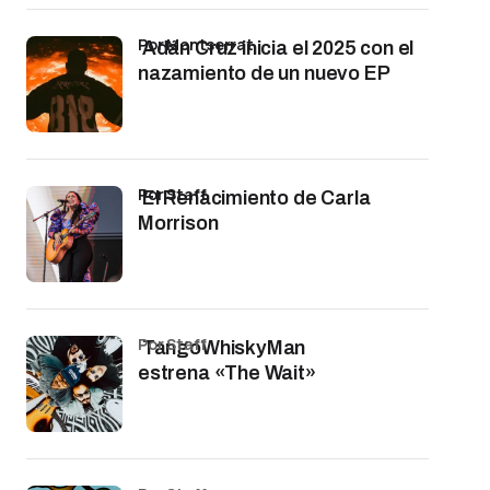
por Montserrat
Adán Cruz inicia el 2025 con el
nazamiento de un nuevo EP
por Staff
El Renacimiento de Carla
Morrison
por Staff
TangoWhiskyMan
estrena «The Wait»