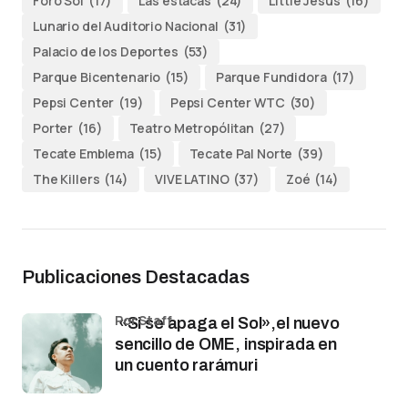
Foro Sol
(17)
Las estacas
(24)
Little Jesus
(16)
Lunario del Auditorio Nacional
(31)
Palacio de los Deportes
(53)
Parque Bicentenario
(15)
Parque Fundidora
(17)
Pepsi Center
(19)
Pepsi Center WTC
(30)
Porter
(16)
Teatro Metropólitan
(27)
Tecate Emblema
(15)
Tecate Pal Norte
(39)
The Killers
(14)
VIVE LATINO
(37)
Zoé
(14)
Publicaciones Destacadas
por Staff
«Si se apaga el Sol»,el nuevo
sencillo de OME, inspirada en
un cuento rarámuri