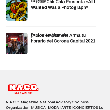
por Staff
!!! (Chk Chk Chk) Presenta «All I
Wanted Was a Photograph»
por Arantxa Alvarado
¡Adiós empalmes! Arma tu
horario del Corona Capital 2021
N.A.C.O. Magazine. National Advisory Coolness
Organization. MÚSICA | MODA | ARTE | CONCIERTOS Lo