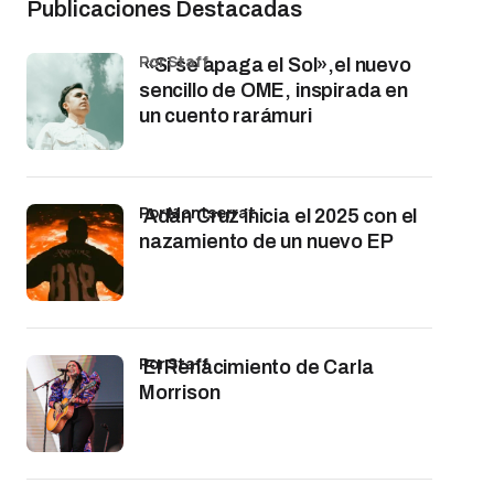
Publicaciones Destacadas
por Staff
«Si se apaga el Sol»,el nuevo
sencillo de OME, inspirada en
un cuento rarámuri
por Montserrat
Adán Cruz inicia el 2025 con el
nazamiento de un nuevo EP
por Staff
El Renacimiento de Carla
Morrison