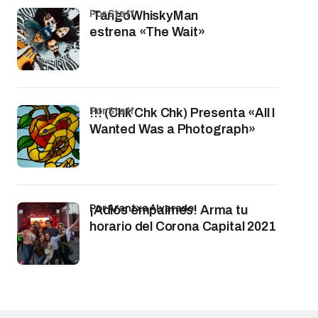
por Staff
TangoWhiskyMan
estrena «The Wait»
por Staff
!!! (Chk Chk Chk) Presenta «All I
Wanted Was a Photograph»
por Arantxa Alvarado
¡Adiós empalmes! Arma tu
horario del Corona Capital 2021