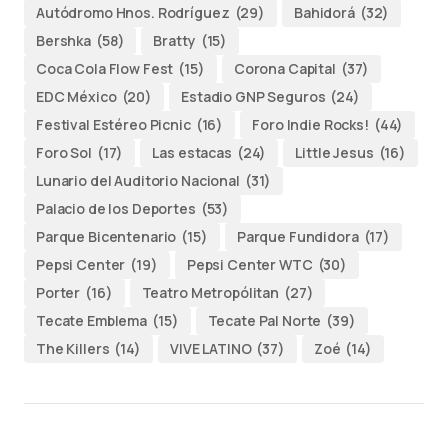
Autódromo Hnos. Rodríguez
(29)
Bahidorá
(32)
Bershka
(58)
Bratty
(15)
Coca Cola Flow Fest
(15)
Corona Capital
(37)
EDC México
(20)
Estadio GNP Seguros
(24)
Festival Estéreo Picnic
(16)
Foro Indie Rocks!
(44)
Foro Sol
(17)
Las estacas
(24)
Little Jesus
(16)
Lunario del Auditorio Nacional
(31)
Palacio de los Deportes
(53)
Parque Bicentenario
(15)
Parque Fundidora
(17)
Pepsi Center
(19)
Pepsi Center WTC
(30)
Porter
(16)
Teatro Metropólitan
(27)
Tecate Emblema
(15)
Tecate Pal Norte
(39)
The Killers
(14)
VIVE LATINO
(37)
Zoé
(14)