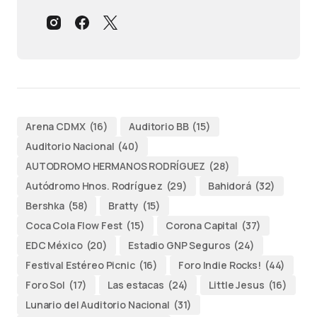
Arena CDMX
(16)
Auditorio BB
(15)
Auditorio Nacional
(40)
AUTODROMO HERMANOS RODRÍGUEZ
(28)
Autódromo Hnos. Rodríguez
(29)
Bahidorá
(32)
Bershka
(58)
Bratty
(15)
Coca Cola Flow Fest
(15)
Corona Capital
(37)
EDC México
(20)
Estadio GNP Seguros
(24)
Festival Estéreo Picnic
(16)
Foro Indie Rocks!
(44)
Foro Sol
(17)
Las estacas
(24)
Little Jesus
(16)
Lunario del Auditorio Nacional
(31)