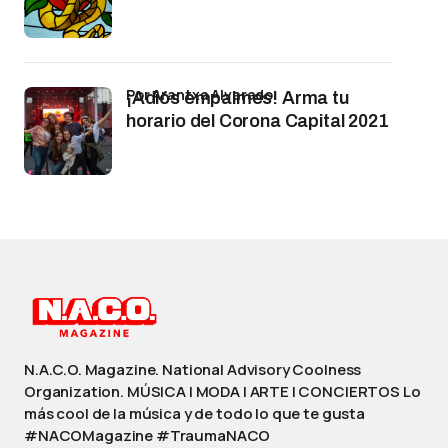
por Arantxa Alvarado
¡Adiós empalmes! Arma tu
horario del Corona Capital 2021
N.A.C.O. Magazine. National Advisory Coolness
Organization. MÚSICA | MODA | ARTE | CONCIERTOS Lo
más cool de la música y de todo lo que te gusta
#NACOMagazine #TraumaNACO