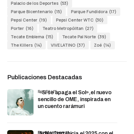
Palacio de los Deportes
(53)
Parque Bicentenario
(15)
Parque Fundidora
(17)
Pepsi Center
(19)
Pepsi Center WTC
(30)
Porter
(16)
Teatro Metropólitan
(27)
Tecate Emblema
(15)
Tecate Pal Norte
(39)
The Killers
(14)
VIVE LATINO
(37)
Zoé
(14)
Publicaciones Destacadas
por Staff
«Si se apaga el Sol»,el nuevo
sencillo de OME, inspirada en
un cuento rarámuri
por Montserrat
Adán Cruz inicia el 2025 con el