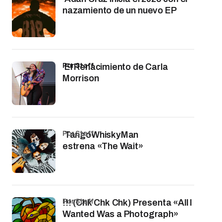
nazamiento de un nuevo EP
por Staff
El Renacimiento de Carla
Morrison
por Staff
TangoWhiskyMan
estrena «The Wait»
por Staff
!!! (Chk Chk Chk) Presenta «All I
Wanted Was a Photograph»