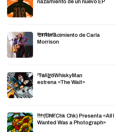
nazamiento de un nuevo EP
por Staff
El Renacimiento de Carla
Morrison
por Staff
TangoWhiskyMan
estrena «The Wait»
por Staff
!!! (Chk Chk Chk) Presenta «All I
Wanted Was a Photograph»