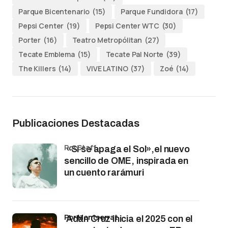
Parque Bicentenario
(15)
Parque Fundidora
(17)
Pepsi Center
(19)
Pepsi Center WTC
(30)
Porter
(16)
Teatro Metropólitan
(27)
Tecate Emblema
(15)
Tecate Pal Norte
(39)
The Killers
(14)
VIVE LATINO
(37)
Zoé
(14)
Publicaciones Destacadas
por Staff
«Si se apaga el Sol»,el nuevo
sencillo de OME, inspirada en
un cuento rarámuri
por Montserrat
Adán Cruz inicia el 2025 con el