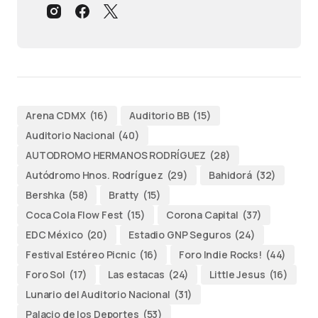
Arena CDMX
(16)
Auditorio BB
(15)
Auditorio Nacional
(40)
AUTODROMO HERMANOS RODRÍGUEZ
(28)
Autódromo Hnos. Rodríguez
(29)
Bahidorá
(32)
Bershka
(58)
Bratty
(15)
Coca Cola Flow Fest
(15)
Corona Capital
(37)
EDC México
(20)
Estadio GNP Seguros
(24)
Festival Estéreo Picnic
(16)
Foro Indie Rocks!
(44)
Foro Sol
(17)
Las estacas
(24)
Little Jesus
(16)
Lunario del Auditorio Nacional
(31)
Palacio de los Deportes
(53)