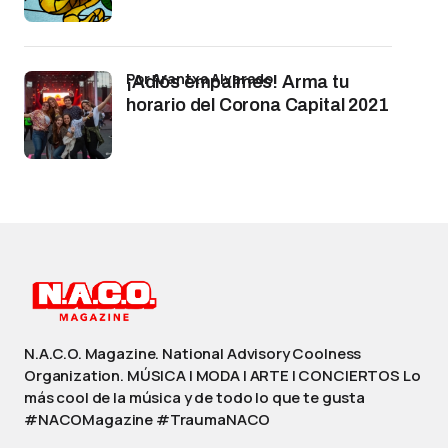
por Arantxa Alvarado
¡Adiós empalmes! Arma tu
horario del Corona Capital 2021
N.A.C.O. Magazine. National Advisory Coolness
Organization. MÚSICA | MODA | ARTE | CONCIERTOS Lo
más cool de la música y de todo lo que te gusta
#NACOMagazine #TraumaNACO