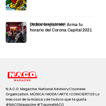
por Arantxa Alvarado
¡Adiós empalmes! Arma tu
horario del Corona Capital 2021
N.A.C.O. Magazine. National Advisory Coolness
Organization. MÚSICA | MODA | ARTE | CONCIERTOS Lo
más cool de la música y de todo lo que te gusta
#NACOMagazine #TraumaNACO