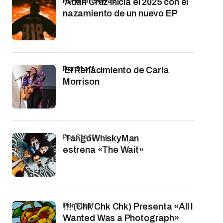
por Montserrat
Adán Cruz inicia el 2025 con el
nazamiento de un nuevo EP
por Staff
El Renacimiento de Carla
Morrison
por Staff
TangoWhiskyMan
estrena «The Wait»
por Staff
!!! (Chk Chk Chk) Presenta «All I
Wanted Was a Photograph»