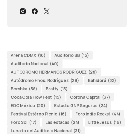
Arena CDMX
(16)
Auditorio BB
(15)
Auditorio Nacional
(40)
AUTODROMO HERMANOS RODRÍGUEZ
(28)
Autódromo Hnos. Rodríguez
(29)
Bahidorá
(32)
Bershka
(58)
Bratty
(15)
Coca Cola Flow Fest
(15)
Corona Capital
(37)
EDC México
(20)
Estadio GNP Seguros
(24)
Festival Estéreo Picnic
(16)
Foro Indie Rocks!
(44)
Foro Sol
(17)
Las estacas
(24)
Little Jesus
(16)
Lunario del Auditorio Nacional
(31)