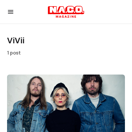
ViVii
1 post