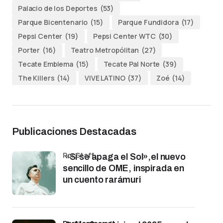
Palacio de los Deportes
(53)
Parque Bicentenario
(15)
Parque Fundidora
(17)
Pepsi Center
(19)
Pepsi Center WTC
(30)
Porter
(16)
Teatro Metropólitan
(27)
Tecate Emblema
(15)
Tecate Pal Norte
(39)
The Killers
(14)
VIVE LATINO
(37)
Zoé
(14)
Publicaciones Destacadas
por Staff
«Si se apaga el Sol»,el nuevo
sencillo de OME, inspirada en
un cuento rarámuri