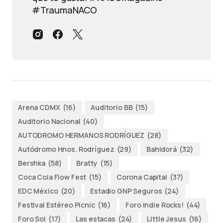
#TraumaNACO
Arena CDMX
(16)
Auditorio BB
(15)
Auditorio Nacional
(40)
AUTODROMO HERMANOS RODRÍGUEZ
(28)
Autódromo Hnos. Rodríguez
(29)
Bahidorá
(32)
Bershka
(58)
Bratty
(15)
Coca Cola Flow Fest
(15)
Corona Capital
(37)
EDC México
(20)
Estadio GNP Seguros
(24)
Festival Estéreo Picnic
(16)
Foro Indie Rocks!
(44)
Foro Sol
(17)
Las estacas
(24)
Little Jesus
(16)