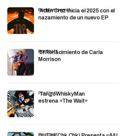
por Montserrat
Adán Cruz inicia el 2025 con el
nazamiento de un nuevo EP
por Staff
El Renacimiento de Carla
Morrison
por Staff
TangoWhiskyMan
estrena «The Wait»
por Staff
!!! (Chk Chk Chk) Presenta «All I