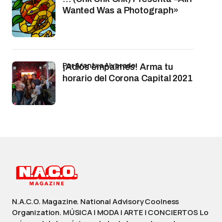
Wanted Was a Photograph»
por Arantxa Alvarado
¡Adiós empalmes! Arma tu
horario del Corona Capital 2021
N.A.C.O. Magazine. National Advisory Coolness
Organization. MÚSICA | MODA | ARTE | CONCIERTOS Lo