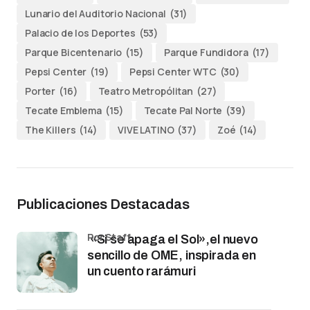
Lunario del Auditorio Nacional
(31)
Palacio de los Deportes
(53)
Parque Bicentenario
(15)
Parque Fundidora
(17)
Pepsi Center
(19)
Pepsi Center WTC
(30)
Porter
(16)
Teatro Metropólitan
(27)
Tecate Emblema
(15)
Tecate Pal Norte
(39)
The Killers
(14)
VIVE LATINO
(37)
Zoé
(14)
Publicaciones Destacadas
por Staff
«Si se apaga el Sol»,el nuevo
sencillo de OME, inspirada en
un cuento rarámuri