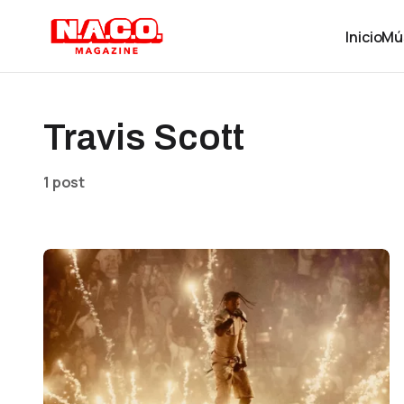
Inicio
Mú
Travis Scott
1 post