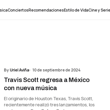
sica
Conciertos
Recomendaciones
Estilo de Vida
Cine y Seri
By
Uriel Aviña
10 de septiembre de 2024
Travis Scott regresa a México
con nueva música
El originario de Houston Texas, Travis Scott,
recientemente realizó tres lanzamientos, los