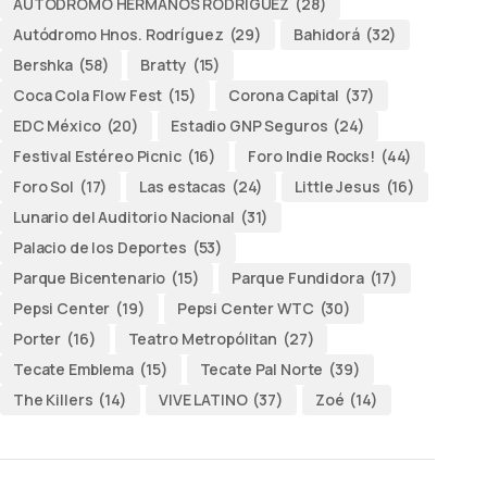
AUTODROMO HERMANOS RODRÍGUEZ
(28)
Autódromo Hnos. Rodríguez
(29)
Bahidorá
(32)
Bershka
(58)
Bratty
(15)
Coca Cola Flow Fest
(15)
Corona Capital
(37)
EDC México
(20)
Estadio GNP Seguros
(24)
Festival Estéreo Picnic
(16)
Foro Indie Rocks!
(44)
Foro Sol
(17)
Las estacas
(24)
Little Jesus
(16)
Lunario del Auditorio Nacional
(31)
Palacio de los Deportes
(53)
Parque Bicentenario
(15)
Parque Fundidora
(17)
Pepsi Center
(19)
Pepsi Center WTC
(30)
Porter
(16)
Teatro Metropólitan
(27)
Tecate Emblema
(15)
Tecate Pal Norte
(39)
The Killers
(14)
VIVE LATINO
(37)
Zoé
(14)