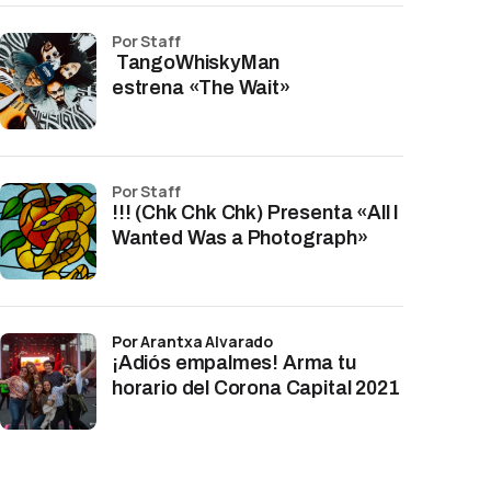
por Staff
TangoWhiskyMan
estrena «The Wait»
por Staff
!!! (Chk Chk Chk) Presenta «All I
Wanted Was a Photograph»
por Arantxa Alvarado
¡Adiós empalmes! Arma tu
horario del Corona Capital 2021