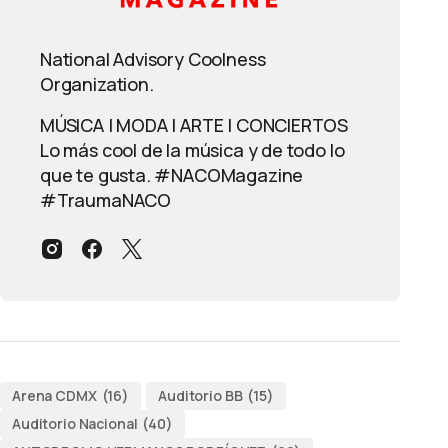
National Advisory Coolness
Organization.
MÚSICA | MODA | ARTE | CONCIERTOS
Lo más cool de la música y de todo lo
que te gusta. #NACOMagazine
#TraumaNACO
Arena CDMX
(16)
Auditorio BB
(15)
Auditorio Nacional
(40)