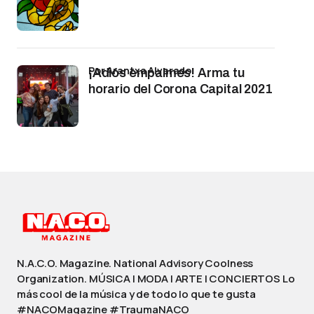
por Arantxa Alvarado
¡Adiós empalmes! Arma tu
horario del Corona Capital 2021
N.A.C.O. Magazine. National Advisory Coolness
Organization. MÚSICA | MODA | ARTE | CONCIERTOS Lo
más cool de la música y de todo lo que te gusta
#NACOMagazine #TraumaNACO