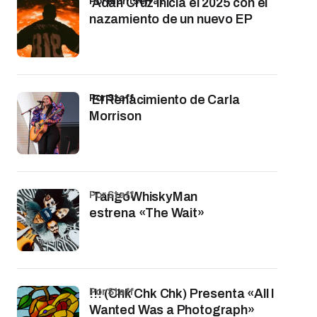
por Montserrat
Adán Cruz inicia el 2025 con el
nazamiento de un nuevo EP
por Staff
El Renacimiento de Carla
Morrison
por Staff
TangoWhiskyMan
estrena «The Wait»
por Staff
!!! (Chk Chk Chk) Presenta «All I
Wanted Was a Photograph»