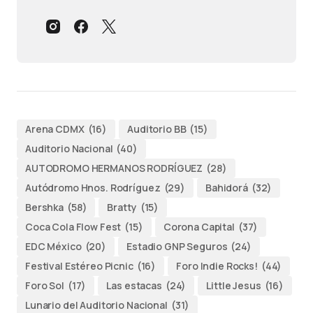
Arena CDMX
(16)
Auditorio BB
(15)
Auditorio Nacional
(40)
AUTODROMO HERMANOS RODRÍGUEZ
(28)
Autódromo Hnos. Rodríguez
(29)
Bahidorá
(32)
Bershka
(58)
Bratty
(15)
Coca Cola Flow Fest
(15)
Corona Capital
(37)
EDC México
(20)
Estadio GNP Seguros
(24)
Festival Estéreo Picnic
(16)
Foro Indie Rocks!
(44)
Foro Sol
(17)
Las estacas
(24)
Little Jesus
(16)
Lunario del Auditorio Nacional
(31)