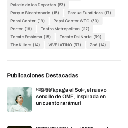
Palacio de los Deportes
(53)
Parque Bicentenario
(15)
Parque Fundidora
(17)
Pepsi Center
(19)
Pepsi Center WTC
(30)
Porter
(16)
Teatro Metropólitan
(27)
Tecate Emblema
(15)
Tecate Pal Norte
(39)
The Killers
(14)
VIVE LATINO
(37)
Zoé
(14)
Publicaciones Destacadas
por Staff
«Si se apaga el Sol»,el nuevo
sencillo de OME, inspirada en
un cuento rarámuri