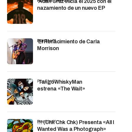
por Montserrat
Adán Cruz inicia el 2025 con el
nazamiento de un nuevo EP
por Staff
El Renacimiento de Carla
Morrison
por Staff
TangoWhiskyMan
estrena «The Wait»
por Staff
!!! (Chk Chk Chk) Presenta «All I
Wanted Was a Photograph»