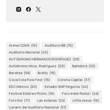
Arena CDMX
(16)
Auditorio BB
(15)
Auditorio Nacional
(40)
AUTODROMO HERMANOS RODRÍGUEZ
(28)
Autódromo Hnos. Rodríguez
(29)
Bahidorá
(32)
Bershka
(58)
Bratty
(15)
Coca Cola Flow Fest
(15)
Corona Capital
(37)
EDC México
(20)
Estadio GNP Seguros
(24)
Festival Estéreo Picnic
(16)
Foro Indie Rocks!
(44)
Foro Sol
(17)
Las estacas
(24)
Little Jesus
(16)
Lunario del Auditorio Nacional
(31)