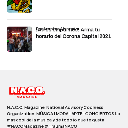
por Arantxa Alvarado
¡Adiós empalmes! Arma tu
horario del Corona Capital 2021
N.A.C.O. Magazine. National Advisory Coolness
Organization. MÚSICA | MODA | ARTE | CONCIERTOS Lo
más cool de la música y de todo lo que te gusta
#NACOMagazine #TraumaNACO