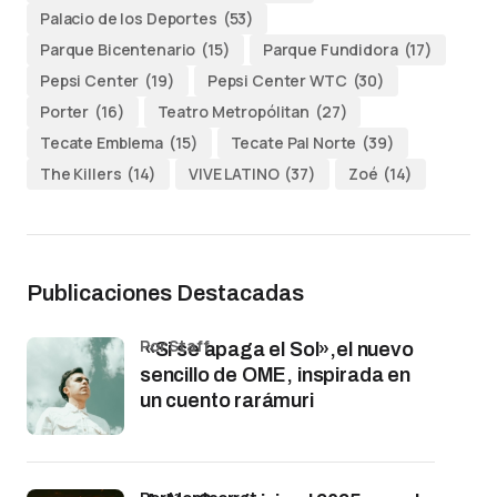
Palacio de los Deportes
(53)
Parque Bicentenario
(15)
Parque Fundidora
(17)
Pepsi Center
(19)
Pepsi Center WTC
(30)
Porter
(16)
Teatro Metropólitan
(27)
Tecate Emblema
(15)
Tecate Pal Norte
(39)
The Killers
(14)
VIVE LATINO
(37)
Zoé
(14)
Publicaciones Destacadas
por Staff
«Si se apaga el Sol»,el nuevo
sencillo de OME, inspirada en
un cuento rarámuri