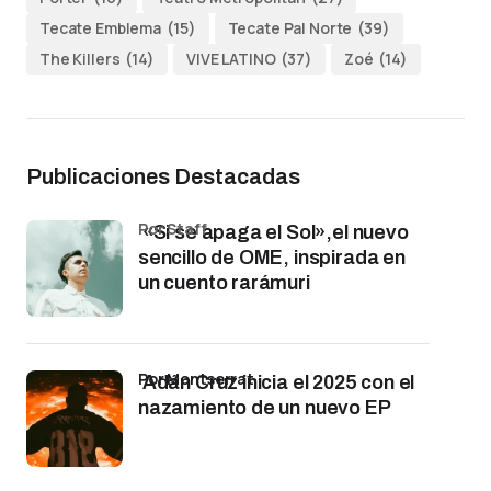
Tecate Emblema
(15)
Tecate Pal Norte
(39)
The Killers
(14)
VIVE LATINO
(37)
Zoé
(14)
Publicaciones Destacadas
por Staff
«Si se apaga el Sol»,el nuevo
sencillo de OME, inspirada en
un cuento rarámuri
por Montserrat
Adán Cruz inicia el 2025 con el
nazamiento de un nuevo EP