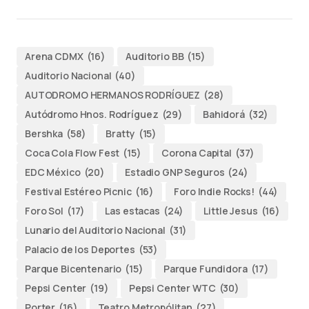
Arena CDMX
(16)
Auditorio BB
(15)
Auditorio Nacional
(40)
AUTODROMO HERMANOS RODRÍGUEZ
(28)
Autódromo Hnos. Rodríguez
(29)
Bahidorá
(32)
Bershka
(58)
Bratty
(15)
Coca Cola Flow Fest
(15)
Corona Capital
(37)
EDC México
(20)
Estadio GNP Seguros
(24)
Festival Estéreo Picnic
(16)
Foro Indie Rocks!
(44)
Foro Sol
(17)
Las estacas
(24)
Little Jesus
(16)
Lunario del Auditorio Nacional
(31)
Palacio de los Deportes
(53)
Parque Bicentenario
(15)
Parque Fundidora
(17)
Pepsi Center
(19)
Pepsi Center WTC
(30)
Porter
(16)
Teatro Metropólitan
(27)