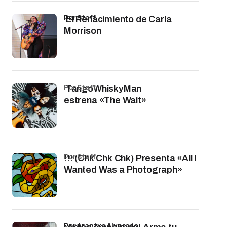
por Staff
El Renacimiento de Carla
Morrison
por Staff
TangoWhiskyMan
estrena «The Wait»
por Staff
!!! (Chk Chk Chk) Presenta «All I
Wanted Was a Photograph»
por Arantxa Alvarado