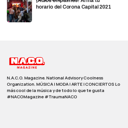
¡Adiós empalmes! Arma tu
horario del Corona Capital 2021
N.A.C.O. Magazine. National Advisory Coolness
Organization. MÚSICA | MODA | ARTE | CONCIERTOS Lo
más cool de la música y de todo lo que te gusta
#NACOMagazine #TraumaNACO