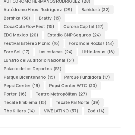
AUTODROMO HERMANOS RODRÍGUEZ
(28)
Autódromo Hnos. Rodríguez
(29)
Bahidorá
(32)
Bershka
(58)
Bratty
(15)
Coca Cola Flow Fest
(15)
Corona Capital
(37)
EDC México
(20)
Estadio GNP Seguros
(24)
Festival Estéreo Picnic
(16)
Foro Indie Rocks!
(44)
Foro Sol
(17)
Las estacas
(24)
Little Jesus
(16)
Lunario del Auditorio Nacional
(31)
Palacio de los Deportes
(53)
Parque Bicentenario
(15)
Parque Fundidora
(17)
Pepsi Center
(19)
Pepsi Center WTC
(30)
Porter
(16)
Teatro Metropólitan
(27)
Tecate Emblema
(15)
Tecate Pal Norte
(39)
The Killers
(14)
VIVE LATINO
(37)
Zoé
(14)