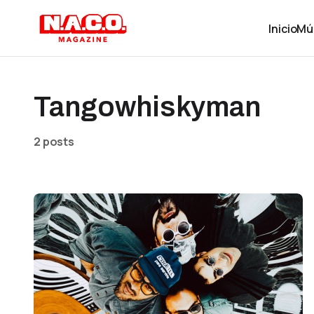
Inicio
Mú
Tangowhiskyman
2 posts