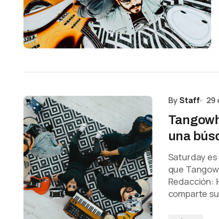
By
Staff
29 
Tangowh
una búsq
Saturday es
que Tangowh
Redacción: 
comparte s