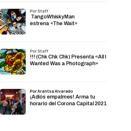
por Staff
TangoWhiskyMan
estrena «The Wait»
por Staff
!!! (Chk Chk Chk) Presenta «All I
Wanted Was a Photograph»
por Arantxa Alvarado
¡Adiós empalmes! Arma tu
horario del Corona Capital 2021