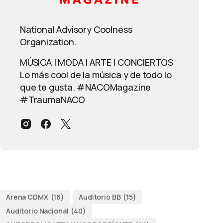
National Advisory Coolness
Organization.
MÚSICA | MODA | ARTE | CONCIERTOS
Lo más cool de la música y de todo lo
que te gusta. #NACOMagazine
#TraumaNACO
Arena CDMX
(16)
Auditorio BB
(15)
Auditorio Nacional
(40)