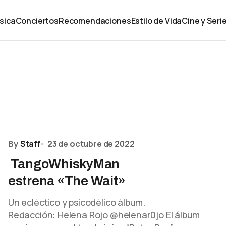
sica
Conciertos
Recomendaciones
Estilo de Vida
Cine y Seri
By
Staff
23 de octubre de 2022
TangoWhiskyMan
estrena «The Wait»
Un ecléctico y psicodélico álbum.
Redacción: Helena Rojo @helenar0jo El álbum