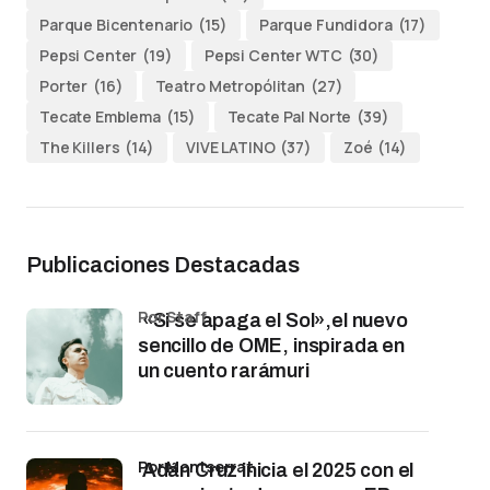
Parque Bicentenario
(15)
Parque Fundidora
(17)
Pepsi Center
(19)
Pepsi Center WTC
(30)
Porter
(16)
Teatro Metropólitan
(27)
Tecate Emblema
(15)
Tecate Pal Norte
(39)
The Killers
(14)
VIVE LATINO
(37)
Zoé
(14)
Publicaciones Destacadas
por Staff
«Si se apaga el Sol»,el nuevo
sencillo de OME, inspirada en
un cuento rarámuri
por Montserrat
Adán Cruz inicia el 2025 con el