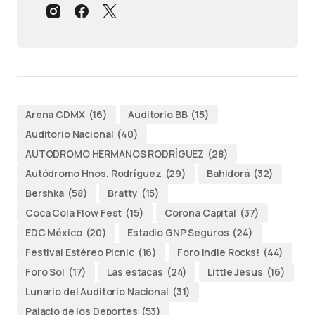
Arena CDMX
(16)
Auditorio BB
(15)
Auditorio Nacional
(40)
AUTODROMO HERMANOS RODRÍGUEZ
(28)
Autódromo Hnos. Rodríguez
(29)
Bahidorá
(32)
Bershka
(58)
Bratty
(15)
Coca Cola Flow Fest
(15)
Corona Capital
(37)
EDC México
(20)
Estadio GNP Seguros
(24)
Festival Estéreo Picnic
(16)
Foro Indie Rocks!
(44)
Foro Sol
(17)
Las estacas
(24)
Little Jesus
(16)
Lunario del Auditorio Nacional
(31)
Palacio de los Deportes
(53)