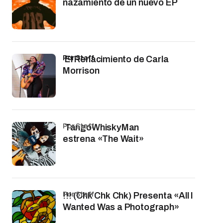
nazamiento de un nuevo EP
por Staff
El Renacimiento de Carla
Morrison
por Staff
TangoWhiskyMan
estrena «The Wait»
por Staff
!!! (Chk Chk Chk) Presenta «All I
Wanted Was a Photograph»