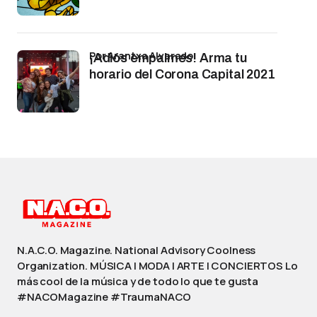
por Arantxa Alvarado
¡Adiós empalmes! Arma tu
horario del Corona Capital 2021
N.A.C.O. Magazine. National Advisory Coolness
Organization. MÚSICA | MODA | ARTE | CONCIERTOS Lo
más cool de la música y de todo lo que te gusta
#NACOMagazine #TraumaNACO