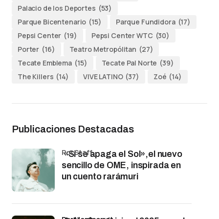
Palacio de los Deportes
(53)
Parque Bicentenario
(15)
Parque Fundidora
(17)
Pepsi Center
(19)
Pepsi Center WTC
(30)
Porter
(16)
Teatro Metropólitan
(27)
Tecate Emblema
(15)
Tecate Pal Norte
(39)
The Killers
(14)
VIVE LATINO
(37)
Zoé
(14)
Publicaciones Destacadas
por Staff
«Si se apaga el Sol»,el nuevo
sencillo de OME, inspirada en
un cuento rarámuri