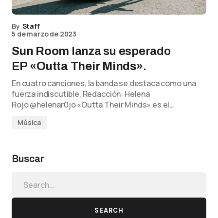
By
Staff
5 de marzo de 2023
Sun Room
lanza su esperado
EP
«Outta Their Minds»
.
En cuatro canciones, la banda se destaca como una
fuerza indiscutible. Redacción: Helena
Rojo @helenar0jo «Outta Their Minds» es el…
Música
Buscar
SEARCH