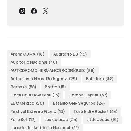
Arena CDMX
(16)
Auditorio BB
(15)
Auditorio Nacional
(40)
AUTODROMO HERMANOS RODRÍGUEZ
(28)
Autódromo Hnos. Rodríguez
(29)
Bahidorá
(32)
Bershka
(58)
Bratty
(15)
Coca Cola Flow Fest
(15)
Corona Capital
(37)
EDC México
(20)
Estadio GNP Seguros
(24)
Festival Estéreo Picnic
(16)
Foro Indie Rocks!
(44)
Foro Sol
(17)
Las estacas
(24)
Little Jesus
(16)
Lunario del Auditorio Nacional
(31)