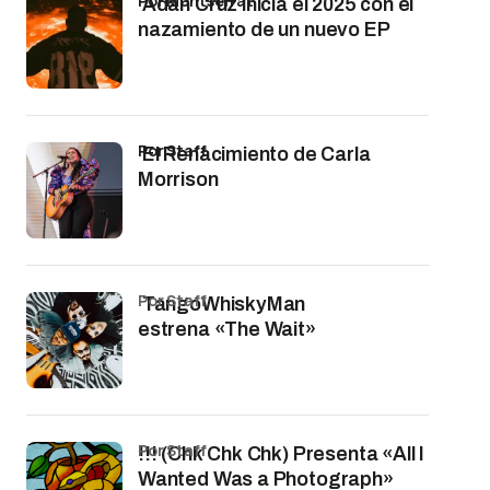
por Montserrat
Adán Cruz inicia el 2025 con el
nazamiento de un nuevo EP
por Staff
El Renacimiento de Carla
Morrison
por Staff
TangoWhiskyMan
estrena «The Wait»
por Staff
!!! (Chk Chk Chk) Presenta «All I
Wanted Was a Photograph»