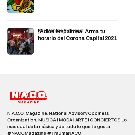
por Arantxa Alvarado
¡Adiós empalmes! Arma tu
horario del Corona Capital 2021
N.A.C.O. Magazine. National Advisory Coolness
Organization. MÚSICA | MODA | ARTE | CONCIERTOS Lo
más cool de la música y de todo lo que te gusta
#NACOMagazine #TraumaNACO