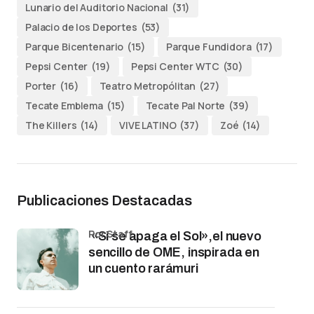
Lunario del Auditorio Nacional
(31)
Palacio de los Deportes
(53)
Parque Bicentenario
(15)
Parque Fundidora
(17)
Pepsi Center
(19)
Pepsi Center WTC
(30)
Porter
(16)
Teatro Metropólitan
(27)
Tecate Emblema
(15)
Tecate Pal Norte
(39)
The Killers
(14)
VIVE LATINO
(37)
Zoé
(14)
Publicaciones Destacadas
por Staff
«Si se apaga el Sol»,el nuevo
sencillo de OME, inspirada en
un cuento rarámuri