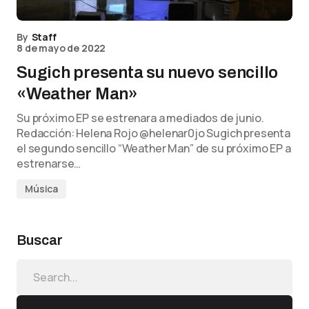
By
Staff
8 de mayo de 2022
Sugich presenta su nuevo sencillo
«Weather Man»
Su próximo EP se estrenara a mediados de junio.
Redacción: Helena Rojo @helenar0jo Sugich presenta
el segundo sencillo “Weather Man” de su próximo EP a
estrenarse…
Música
Buscar