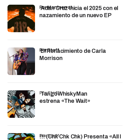
por Montserrat
Adán Cruz inicia el 2025 con el
nazamiento de un nuevo EP
por Staff
El Renacimiento de Carla
Morrison
por Staff
TangoWhiskyMan
estrena «The Wait»
por Staff
!!! (Chk Chk Chk) Presenta «All I