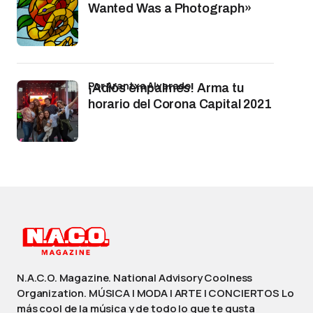
Wanted Was a Photograph»
por Arantxa Alvarado
¡Adiós empalmes! Arma tu
horario del Corona Capital 2021
N.A.C.O. Magazine. National Advisory Coolness
Organization. MÚSICA | MODA | ARTE | CONCIERTOS Lo
más cool de la música y de todo lo que te gusta