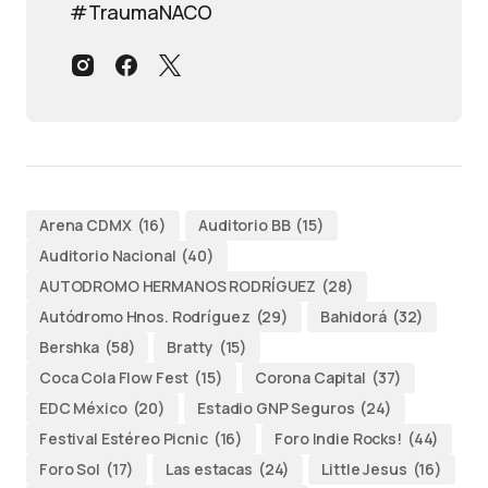
#TraumaNACO
Arena CDMX
(16)
Auditorio BB
(15)
Auditorio Nacional
(40)
AUTODROMO HERMANOS RODRÍGUEZ
(28)
Autódromo Hnos. Rodríguez
(29)
Bahidorá
(32)
Bershka
(58)
Bratty
(15)
Coca Cola Flow Fest
(15)
Corona Capital
(37)
EDC México
(20)
Estadio GNP Seguros
(24)
Festival Estéreo Picnic
(16)
Foro Indie Rocks!
(44)
Foro Sol
(17)
Las estacas
(24)
Little Jesus
(16)