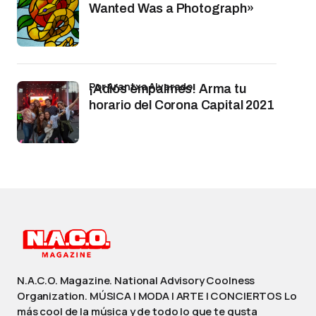
Wanted Was a Photograph»
por Arantxa Alvarado
¡Adiós empalmes! Arma tu
horario del Corona Capital 2021
N.A.C.O. Magazine. National Advisory Coolness
Organization. MÚSICA | MODA | ARTE | CONCIERTOS Lo
más cool de la música y de todo lo que te gusta