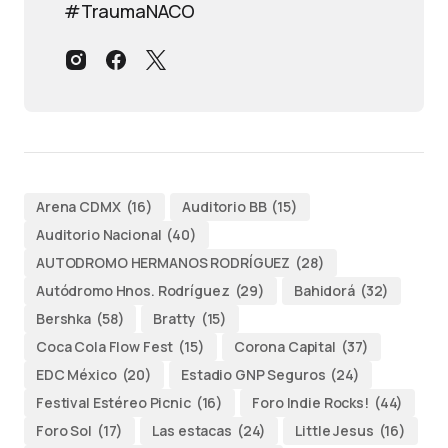
#TraumaNACO
Arena CDMX
(16)
Auditorio BB
(15)
Auditorio Nacional
(40)
AUTODROMO HERMANOS RODRÍGUEZ
(28)
Autódromo Hnos. Rodríguez
(29)
Bahidorá
(32)
Bershka
(58)
Bratty
(15)
Coca Cola Flow Fest
(15)
Corona Capital
(37)
EDC México
(20)
Estadio GNP Seguros
(24)
Festival Estéreo Picnic
(16)
Foro Indie Rocks!
(44)
Foro Sol
(17)
Las estacas
(24)
Little Jesus
(16)