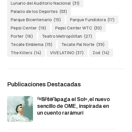
Lunario del Auditorio Nacional
(31)
Palacio de los Deportes
(53)
Parque Bicentenario
(15)
Parque Fundidora
(17)
Pepsi Center
(19)
Pepsi Center WTC
(30)
Porter
(16)
Teatro Metropólitan
(27)
Tecate Emblema
(15)
Tecate Pal Norte
(39)
The Killers
(14)
VIVE LATINO
(37)
Zoé
(14)
Publicaciones Destacadas
por Staff
«Si se apaga el Sol»,el nuevo
sencillo de OME, inspirada en
un cuento rarámuri