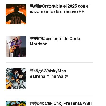
por Montserrat
Adán Cruz inicia el 2025 con el
nazamiento de un nuevo EP
por Staff
El Renacimiento de Carla
Morrison
por Staff
TangoWhiskyMan
estrena «The Wait»
por Staff
!!! (Chk Chk Chk) Presenta «All I