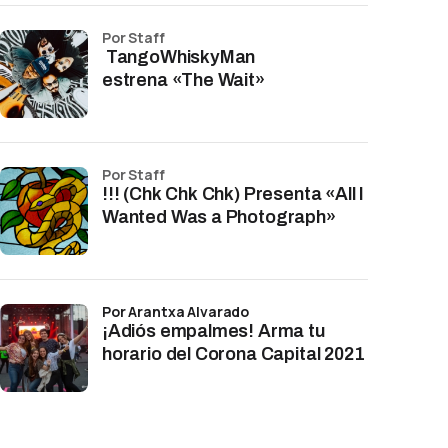
por Staff
TangoWhiskyMan
estrena «The Wait»
por Staff
!!! (Chk Chk Chk) Presenta «All I
Wanted Was a Photograph»
por Arantxa Alvarado
¡Adiós empalmes! Arma tu
horario del Corona Capital 2021