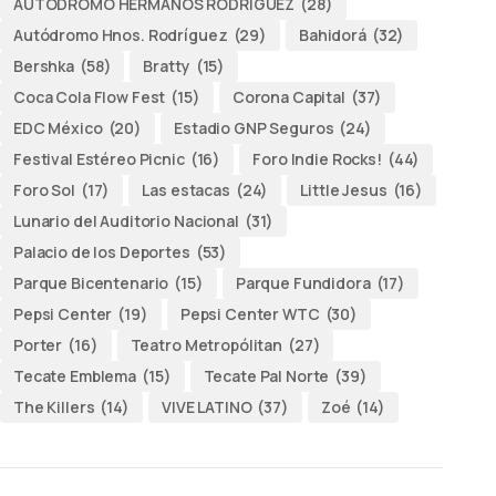
AUTODROMO HERMANOS RODRÍGUEZ
(28)
Autódromo Hnos. Rodríguez
(29)
Bahidorá
(32)
Bershka
(58)
Bratty
(15)
Coca Cola Flow Fest
(15)
Corona Capital
(37)
EDC México
(20)
Estadio GNP Seguros
(24)
Festival Estéreo Picnic
(16)
Foro Indie Rocks!
(44)
Foro Sol
(17)
Las estacas
(24)
Little Jesus
(16)
Lunario del Auditorio Nacional
(31)
Palacio de los Deportes
(53)
Parque Bicentenario
(15)
Parque Fundidora
(17)
Pepsi Center
(19)
Pepsi Center WTC
(30)
Porter
(16)
Teatro Metropólitan
(27)
Tecate Emblema
(15)
Tecate Pal Norte
(39)
The Killers
(14)
VIVE LATINO
(37)
Zoé
(14)