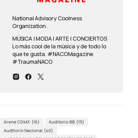
National Advisory Coolness
Organization.
MÚSICA | MODA | ARTE | CONCIERTOS
Lo más cool de la música y de todo lo
que te gusta. #NACOMagazine
#TraumaNACO
Arena CDMX
(16)
Auditorio BB
(15)
Auditorio Nacional
(40)