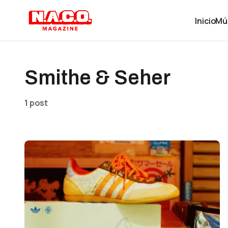
Inicio
Mú
Smithe & Seher
1 post