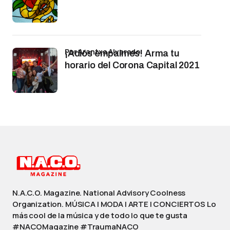
por Arantxa Alvarado
¡Adiós empalmes! Arma tu
horario del Corona Capital 2021
N.A.C.O. Magazine. National Advisory Coolness
Organization. MÚSICA | MODA | ARTE | CONCIERTOS Lo
más cool de la música y de todo lo que te gusta
#NACOMagazine #TraumaNACO