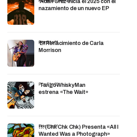
por Montserrat
Adán Cruz inicia el 2025 con el
nazamiento de un nuevo EP
por Staff
El Renacimiento de Carla
Morrison
por Staff
TangoWhiskyMan
estrena «The Wait»
por Staff
!!! (Chk Chk Chk) Presenta «All I
Wanted Was a Photograph»