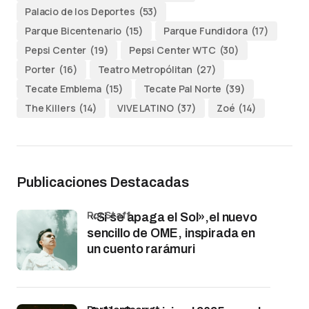
Palacio de los Deportes
(53)
Parque Bicentenario
(15)
Parque Fundidora
(17)
Pepsi Center
(19)
Pepsi Center WTC
(30)
Porter
(16)
Teatro Metropólitan
(27)
Tecate Emblema
(15)
Tecate Pal Norte
(39)
The Killers
(14)
VIVE LATINO
(37)
Zoé
(14)
Publicaciones Destacadas
por Staff
«Si se apaga el Sol»,el nuevo
sencillo de OME, inspirada en
un cuento rarámuri