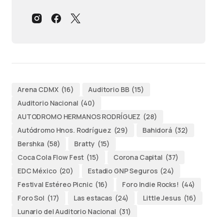
Arena CDMX
(16)
Auditorio BB
(15)
Auditorio Nacional
(40)
AUTODROMO HERMANOS RODRÍGUEZ
(28)
Autódromo Hnos. Rodríguez
(29)
Bahidorá
(32)
Bershka
(58)
Bratty
(15)
Coca Cola Flow Fest
(15)
Corona Capital
(37)
EDC México
(20)
Estadio GNP Seguros
(24)
Festival Estéreo Picnic
(16)
Foro Indie Rocks!
(44)
Foro Sol
(17)
Las estacas
(24)
Little Jesus
(16)
Lunario del Auditorio Nacional
(31)