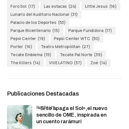
Foro Sol
(17)
Las estacas
(24)
Little Jesus
(16)
Lunario del Auditorio Nacional
(31)
Palacio de los Deportes
(53)
Parque Bicentenario
(15)
Parque Fundidora
(17)
Pepsi Center
(19)
Pepsi Center WTC
(30)
Porter
(16)
Teatro Metropólitan
(27)
Tecate Emblema
(15)
Tecate Pal Norte
(39)
The Killers
(14)
VIVE LATINO
(37)
Zoé
(14)
Publicaciones Destacadas
por Staff
«Si se apaga el Sol»,el nuevo
sencillo de OME, inspirada en
un cuento rarámuri