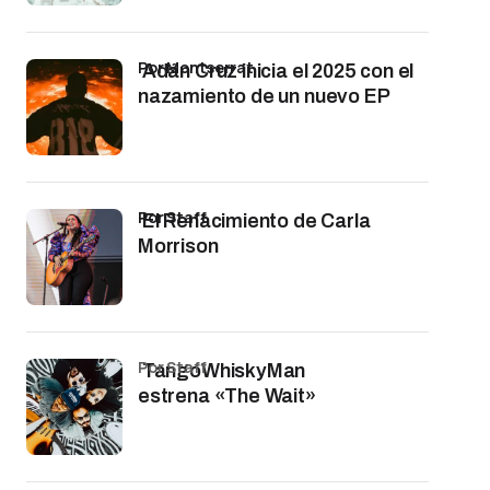
por Montserrat
Adán Cruz inicia el 2025 con el
nazamiento de un nuevo EP
por Staff
El Renacimiento de Carla
Morrison
por Staff
TangoWhiskyMan
estrena «The Wait»