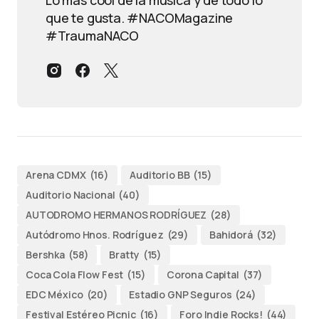
que te gusta. #NACOMagazine
#TraumaNACO
Arena CDMX
(16)
Auditorio BB
(15)
Auditorio Nacional
(40)
AUTODROMO HERMANOS RODRÍGUEZ
(28)
Autódromo Hnos. Rodríguez
(29)
Bahidorá
(32)
Bershka
(58)
Bratty
(15)
Coca Cola Flow Fest
(15)
Corona Capital
(37)
EDC México
(20)
Estadio GNP Seguros
(24)
Festival Estéreo Picnic
(16)
Foro Indie Rocks!
(44)