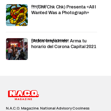
por Staff
!!! (Chk Chk Chk) Presenta «All I
Wanted Was a Photograph»
por Arantxa Alvarado
¡Adiós empalmes! Arma tu
horario del Corona Capital 2021
N.A.C.O. Magazine. National Advisory Coolness