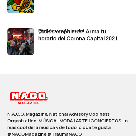
por Arantxa Alvarado
¡Adiós empalmes! Arma tu
horario del Corona Capital 2021
N.A.C.O. Magazine. National Advisory Coolness
Organization. MÚSICA | MODA | ARTE | CONCIERTOS Lo
más cool de la música y de todo lo que te gusta
#NACOMagazine #TraumaNACO