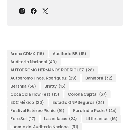
Arena CDMX
(16)
Auditorio BB
(15)
Auditorio Nacional
(40)
AUTODROMO HERMANOS RODRÍGUEZ
(28)
Autódromo Hnos. Rodríguez
(29)
Bahidorá
(32)
Bershka
(58)
Bratty
(15)
Coca Cola Flow Fest
(15)
Corona Capital
(37)
EDC México
(20)
Estadio GNP Seguros
(24)
Festival Estéreo Picnic
(16)
Foro Indie Rocks!
(44)
Foro Sol
(17)
Las estacas
(24)
Little Jesus
(16)
Lunario del Auditorio Nacional
(31)