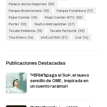
Palacio de los Deportes
(53)
Parque Bicentenario
(15)
Parque Fundidora
(17)
Pepsi Center
(19)
Pepsi Center WTC
(30)
Porter
(16)
Teatro Metropólitan
(27)
Tecate Emblema
(15)
Tecate Pal Norte
(39)
The Killers
(14)
VIVE LATINO
(37)
Zoé
(14)
Publicaciones Destacadas
por Staff
«Si se apaga el Sol»,el nuevo
sencillo de OME, inspirada en
un cuento rarámuri