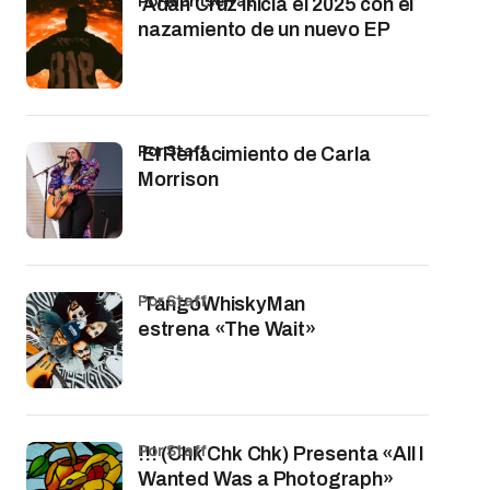
por Montserrat
Adán Cruz inicia el 2025 con el
nazamiento de un nuevo EP
por Staff
El Renacimiento de Carla
Morrison
por Staff
TangoWhiskyMan
estrena «The Wait»
por Staff
!!! (Chk Chk Chk) Presenta «All I
Wanted Was a Photograph»