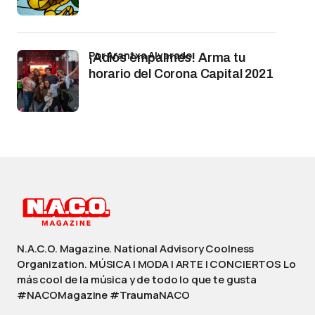
por Arantxa Alvarado
¡Adiós empalmes! Arma tu
horario del Corona Capital 2021
N.A.C.O. Magazine. National Advisory Coolness
Organization. MÚSICA | MODA | ARTE | CONCIERTOS Lo
más cool de la música y de todo lo que te gusta
#NACOMagazine #TraumaNACO