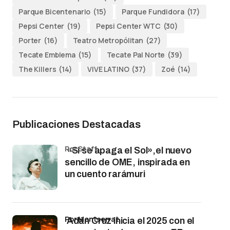
Parque Bicentenario
(15)
Parque Fundidora
(17)
Pepsi Center
(19)
Pepsi Center WTC
(30)
Porter
(16)
Teatro Metropólitan
(27)
Tecate Emblema
(15)
Tecate Pal Norte
(39)
The Killers
(14)
VIVE LATINO
(37)
Zoé
(14)
Publicaciones Destacadas
por Staff
«Si se apaga el Sol»,el nuevo
sencillo de OME, inspirada en
un cuento rarámuri
por Montserrat
Adán Cruz inicia el 2025 con el