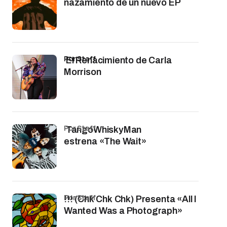
nazamiento de un nuevo EP
por Staff
El Renacimiento de Carla
Morrison
por Staff
TangoWhiskyMan
estrena «The Wait»
por Staff
!!! (Chk Chk Chk) Presenta «All I
Wanted Was a Photograph»