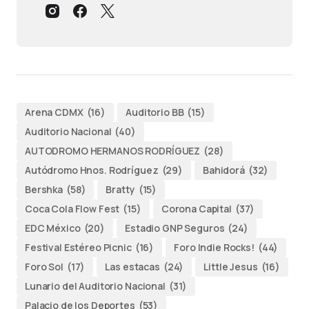
Arena CDMX
(16)
Auditorio BB
(15)
Auditorio Nacional
(40)
AUTODROMO HERMANOS RODRÍGUEZ
(28)
Autódromo Hnos. Rodríguez
(29)
Bahidorá
(32)
Bershka
(58)
Bratty
(15)
Coca Cola Flow Fest
(15)
Corona Capital
(37)
EDC México
(20)
Estadio GNP Seguros
(24)
Festival Estéreo Picnic
(16)
Foro Indie Rocks!
(44)
Foro Sol
(17)
Las estacas
(24)
Little Jesus
(16)
Lunario del Auditorio Nacional
(31)
Palacio de los Deportes
(53)