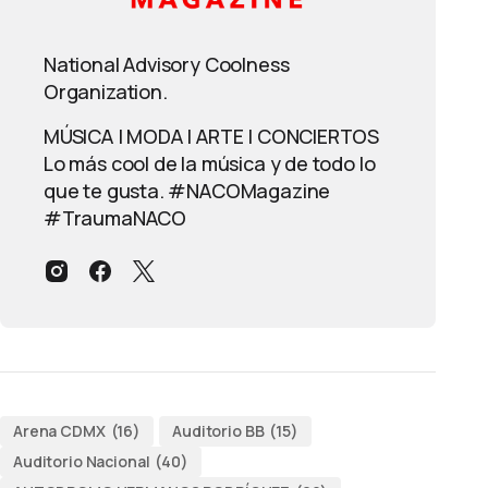
National Advisory Coolness
Organization.
MÚSICA | MODA | ARTE | CONCIERTOS
Lo más cool de la música y de todo lo
que te gusta. #NACOMagazine
#TraumaNACO
Arena CDMX
(16)
Auditorio BB
(15)
Auditorio Nacional
(40)