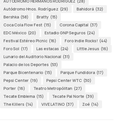
AUTODROMO HERMANOS RODRÍGUEZ
(28)
Autódromo Hnos. Rodríguez
(29)
Bahidorá
(32)
Bershka
(58)
Bratty
(15)
Coca Cola Flow Fest
(15)
Corona Capital
(37)
EDC México
(20)
Estadio GNP Seguros
(24)
Festival Estéreo Picnic
(16)
Foro Indie Rocks!
(44)
Foro Sol
(17)
Las estacas
(24)
Little Jesus
(16)
Lunario del Auditorio Nacional
(31)
Palacio de los Deportes
(53)
Parque Bicentenario
(15)
Parque Fundidora
(17)
Pepsi Center
(19)
Pepsi Center WTC
(30)
Porter
(16)
Teatro Metropólitan
(27)
Tecate Emblema
(15)
Tecate Pal Norte
(39)
The Killers
(14)
VIVE LATINO
(37)
Zoé
(14)