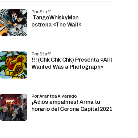
por Staff
TangoWhiskyMan
estrena «The Wait»
por Staff
!!! (Chk Chk Chk) Presenta «All I
Wanted Was a Photograph»
por Arantxa Alvarado
¡Adiós empalmes! Arma tu
horario del Corona Capital 2021