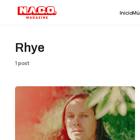
Inicio
Mú
Rhye
1 post