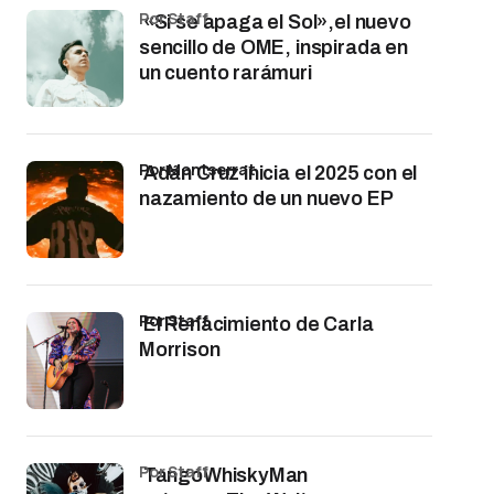
por Staff
«Si se apaga el Sol»,el nuevo
sencillo de OME, inspirada en
un cuento rarámuri
por Montserrat
Adán Cruz inicia el 2025 con el
nazamiento de un nuevo EP
por Staff
El Renacimiento de Carla
Morrison
por Staff
TangoWhiskyMan