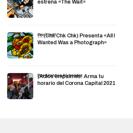
estrena «The Wait»
por Staff
!!! (Chk Chk Chk) Presenta «All I
Wanted Was a Photograph»
por Arantxa Alvarado
¡Adiós empalmes! Arma tu
horario del Corona Capital 2021