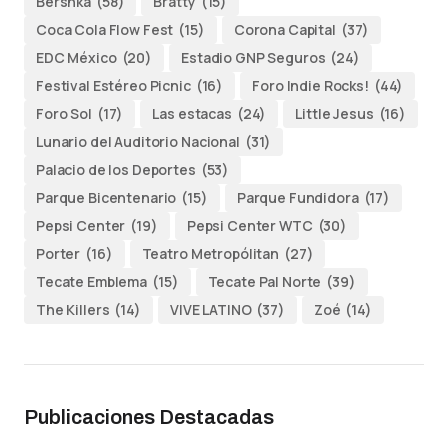
Bershka
(58)
Bratty
(15)
Coca Cola Flow Fest
(15)
Corona Capital
(37)
EDC México
(20)
Estadio GNP Seguros
(24)
Festival Estéreo Picnic
(16)
Foro Indie Rocks!
(44)
Foro Sol
(17)
Las estacas
(24)
Little Jesus
(16)
Lunario del Auditorio Nacional
(31)
Palacio de los Deportes
(53)
Parque Bicentenario
(15)
Parque Fundidora
(17)
Pepsi Center
(19)
Pepsi Center WTC
(30)
Porter
(16)
Teatro Metropólitan
(27)
Tecate Emblema
(15)
Tecate Pal Norte
(39)
The Killers
(14)
VIVE LATINO
(37)
Zoé
(14)
Publicaciones Destacadas