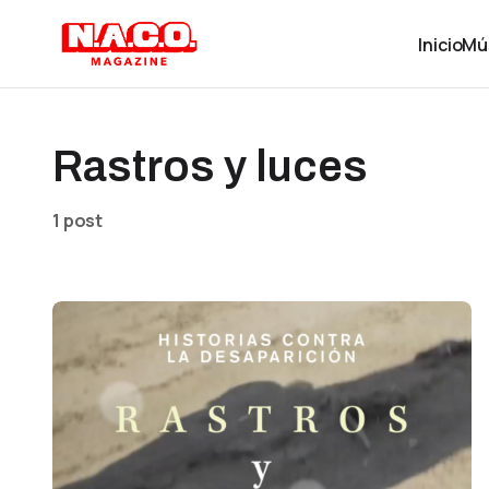
Inicio
Mú
Rastros y luces
1 post