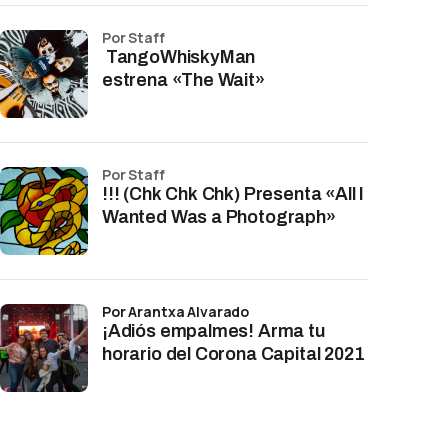
por Staff
TangoWhiskyMan
estrena «The Wait»
por Staff
!!! (Chk Chk Chk) Presenta «All I
Wanted Was a Photograph»
por Arantxa Alvarado
¡Adiós empalmes! Arma tu
horario del Corona Capital 2021