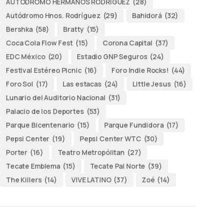
AUTODROMO HERMANOS RODRÍGUEZ
(28)
Autódromo Hnos. Rodríguez
(29)
Bahidorá
(32)
Bershka
(58)
Bratty
(15)
Coca Cola Flow Fest
(15)
Corona Capital
(37)
EDC México
(20)
Estadio GNP Seguros
(24)
Festival Estéreo Picnic
(16)
Foro Indie Rocks!
(44)
Foro Sol
(17)
Las estacas
(24)
Little Jesus
(16)
Lunario del Auditorio Nacional
(31)
Palacio de los Deportes
(53)
Parque Bicentenario
(15)
Parque Fundidora
(17)
Pepsi Center
(19)
Pepsi Center WTC
(30)
Porter
(16)
Teatro Metropólitan
(27)
Tecate Emblema
(15)
Tecate Pal Norte
(39)
The Killers
(14)
VIVE LATINO
(37)
Zoé
(14)