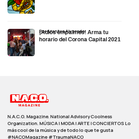
por Arantxa Alvarado
¡Adiós empalmes! Arma tu
horario del Corona Capital 2021
N.A.C.O. Magazine. National Advisory Coolness
Organization. MÚSICA | MODA | ARTE | CONCIERTOS Lo
más cool de la música y de todo lo que te gusta
#NACOMagazine #TraumaNACO