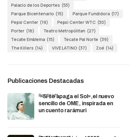
Palacio de los Deportes
(53)
Parque Bicentenario
(15)
Parque Fundidora
(17)
Pepsi Center
(19)
Pepsi Center WTC
(30)
Porter
(16)
Teatro Metropólitan
(27)
Tecate Emblema
(15)
Tecate Pal Norte
(39)
The Killers
(14)
VIVE LATINO
(37)
Zoé
(14)
Publicaciones Destacadas
por Staff
«Si se apaga el Sol»,el nuevo
sencillo de OME, inspirada en
un cuento rarámuri