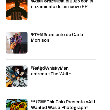
por Montserrat
Adán Cruz inicia el 2025 con el
nazamiento de un nuevo EP
por Staff
El Renacimiento de Carla
Morrison
por Staff
TangoWhiskyMan
estrena «The Wait»
por Staff
!!! (Chk Chk Chk) Presenta «All I
Wanted Was a Photograph»