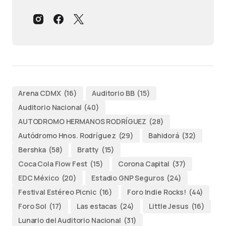
Arena CDMX
(16)
Auditorio BB
(15)
Auditorio Nacional
(40)
AUTODROMO HERMANOS RODRÍGUEZ
(28)
Autódromo Hnos. Rodríguez
(29)
Bahidorá
(32)
Bershka
(58)
Bratty
(15)
Coca Cola Flow Fest
(15)
Corona Capital
(37)
EDC México
(20)
Estadio GNP Seguros
(24)
Festival Estéreo Picnic
(16)
Foro Indie Rocks!
(44)
Foro Sol
(17)
Las estacas
(24)
Little Jesus
(16)
Lunario del Auditorio Nacional
(31)