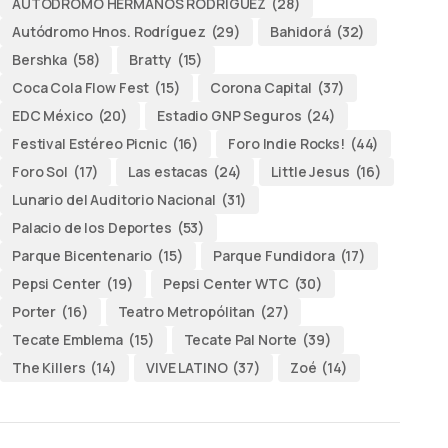
AUTODROMO HERMANOS RODRÍGUEZ
(28)
Autódromo Hnos. Rodríguez
(29)
Bahidorá
(32)
Bershka
(58)
Bratty
(15)
Coca Cola Flow Fest
(15)
Corona Capital
(37)
EDC México
(20)
Estadio GNP Seguros
(24)
Festival Estéreo Picnic
(16)
Foro Indie Rocks!
(44)
Foro Sol
(17)
Las estacas
(24)
Little Jesus
(16)
Lunario del Auditorio Nacional
(31)
Palacio de los Deportes
(53)
Parque Bicentenario
(15)
Parque Fundidora
(17)
Pepsi Center
(19)
Pepsi Center WTC
(30)
Porter
(16)
Teatro Metropólitan
(27)
Tecate Emblema
(15)
Tecate Pal Norte
(39)
The Killers
(14)
VIVE LATINO
(37)
Zoé
(14)