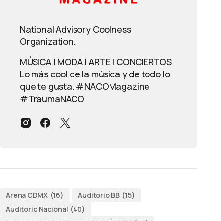
National Advisory Coolness
Organization.
MÚSICA | MODA | ARTE | CONCIERTOS
Lo más cool de la música y de todo lo
que te gusta. #NACOMagazine
#TraumaNACO
Arena CDMX
(16)
Auditorio BB
(15)
Auditorio Nacional
(40)