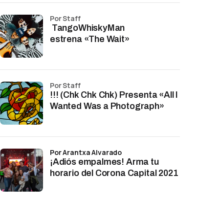
por Staff
TangoWhiskyMan
estrena «The Wait»
por Staff
!!! (Chk Chk Chk) Presenta «All I
Wanted Was a Photograph»
por Arantxa Alvarado
¡Adiós empalmes! Arma tu
horario del Corona Capital 2021