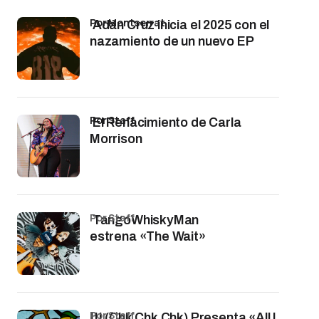
por Montserrat
Adán Cruz inicia el 2025 con el
nazamiento de un nuevo EP
por Staff
El Renacimiento de Carla
Morrison
por Staff
TangoWhiskyMan
estrena «The Wait»
por Staff
!!! (Chk Chk Chk) Presenta «All I