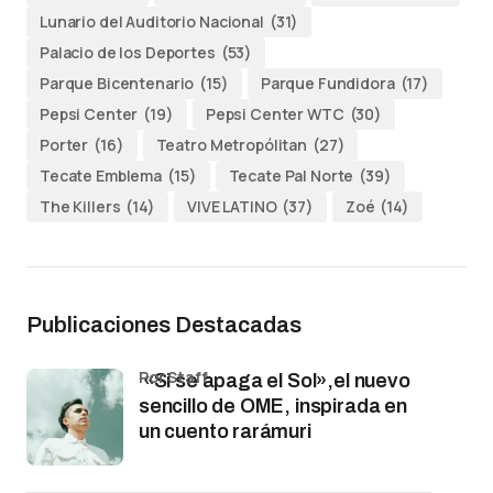
Lunario del Auditorio Nacional
(31)
Palacio de los Deportes
(53)
Parque Bicentenario
(15)
Parque Fundidora
(17)
Pepsi Center
(19)
Pepsi Center WTC
(30)
Porter
(16)
Teatro Metropólitan
(27)
Tecate Emblema
(15)
Tecate Pal Norte
(39)
The Killers
(14)
VIVE LATINO
(37)
Zoé
(14)
Publicaciones Destacadas
por Staff
«Si se apaga el Sol»,el nuevo
sencillo de OME, inspirada en
un cuento rarámuri