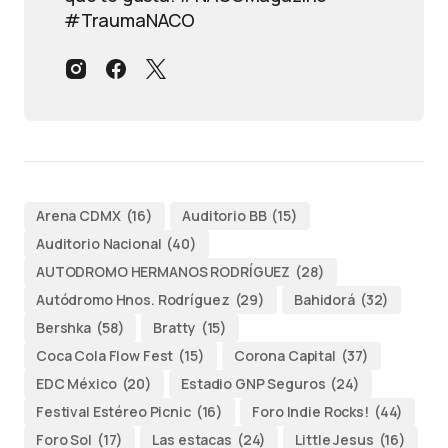
#TraumaNACO
Arena CDMX
(16)
Auditorio BB
(15)
Auditorio Nacional
(40)
AUTODROMO HERMANOS RODRÍGUEZ
(28)
Autódromo Hnos. Rodríguez
(29)
Bahidorá
(32)
Bershka
(58)
Bratty
(15)
Coca Cola Flow Fest
(15)
Corona Capital
(37)
EDC México
(20)
Estadio GNP Seguros
(24)
Festival Estéreo Picnic
(16)
Foro Indie Rocks!
(44)
Foro Sol
(17)
Las estacas
(24)
Little Jesus
(16)