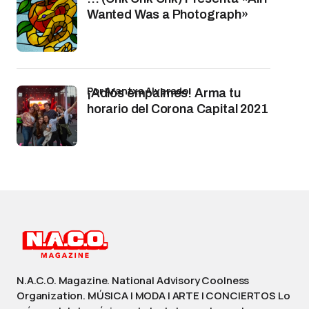
Wanted Was a Photograph»
por Arantxa Alvarado
¡Adiós empalmes! Arma tu
horario del Corona Capital 2021
N.A.C.O. Magazine. National Advisory Coolness
Organization. MÚSICA | MODA | ARTE | CONCIERTOS Lo